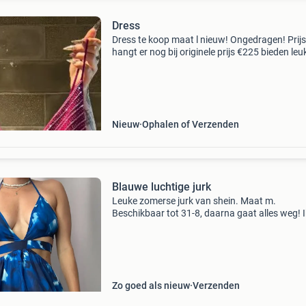
Dress
Dress te koop maat l nieuw! Ongedragen! Prij
hangt er nog bij originele prijs €225 bieden leu
voor een gala, verjaardag of event etc.
Nieuw
Ophalen of Verzenden
Blauwe luchtige jurk
Leuke zomerse jurk van shein. Maat m.
Beschikbaar tot 31-8, daarna gaat alles weg! I
reageer niet op de standaardberichten van is 
nog te koop, wat is de laagste prijs, etc. Iets t
geen reac
Zo goed als nieuw
Verzenden