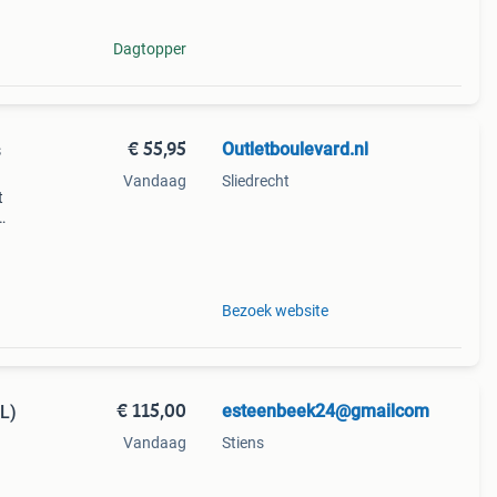
Dagtopper
€ 55,95
Outletboulevard.nl
s
Vandaag
Sliedrecht
t
mes
Bezoek website
€ 115,00
esteenbeek24@gmailcom
(L)
Vandaag
Stiens
orm.