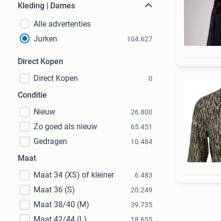
Kleding | Dames
Alle advertenties
Jurken
104.627
Direct Kopen
Direct Kopen
0
Conditie
Nieuw
26.800
Zo goed als nieuw
65.451
Gedragen
10.484
Maat
Maat 34 (XS) of kleiner
6.483
Maat 36 (S)
20.249
Maat 38/40 (M)
39.735
Maat 42/44 (L)
18.655