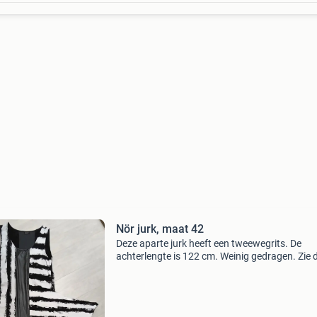
Nör jurk, maat 42
Deze aparte jurk heeft een tweewegrits. De
achterlengte is 122 cm. Weinig gedragen. Zie 
foto&#39;s voor de stof. Zie ook mijn andere
advertenties.