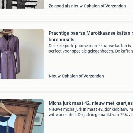
Zo goed als nieuw
Ophalen of Verzenden
Prachtige paarse Marokkaanse kaftan met
borduursels
Deze elegante paarse marokkaanse kaftan is
perfect voor speciale gelegenheden. De kaftan
versierd met prachtige borduursels en heeft e
bijpassende riem om de taille te accentueren. 
stof is com
Nieuw
Ophalen of Verzenden
Micha jurk maat 42, nieuw met kaartjes
Nieuwe micha jurk in maat 42, donkerblauw m
witte accenten. De jurk is gemaakt van 75% vi
en 25% polyamide, wat zorgt voor een
comfortabele pasvorm. De originele prijs was 
euro. Perfect v