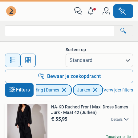
Jurken
Sorteer op
Alle afstanden…
Bewaar je zoekopdracht
Filters
Kleding | Dames
Jurken
Verwijder filters
NA-KD Ruched Front Maxi Dress Dames
Jurk - Maat 42 (Jurken)
€ 55,95
Details
Topadvertentie