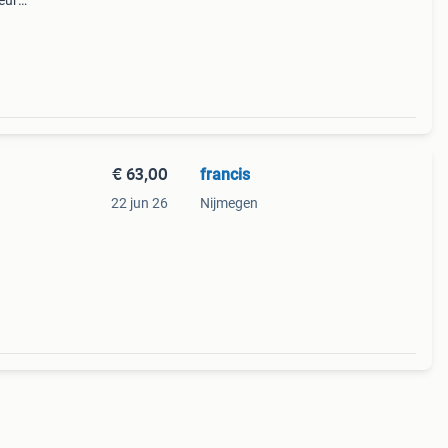
eur
ouden
€ 63,00
francis
22 jun 26
Nijmegen
ft. De