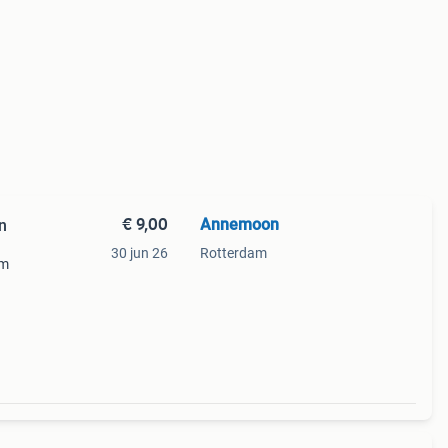
€ 9,00
Annemoon
Katoen
30 jun 26
Rotterdam
cm