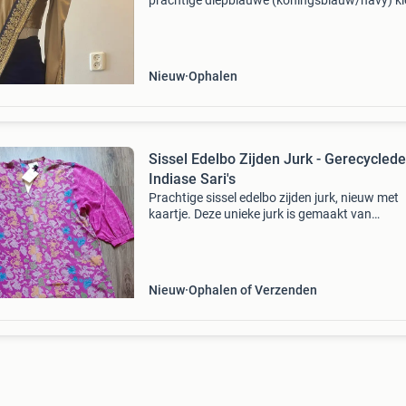
prachtige diepblauwe (koningsblauw/navy) kl
gecombineerd met gouden accenten en rijke
geborduurde randen. Inclusief bijpassende g
top/blouse. Per
Nieuw
Ophalen
Sissel Edelbo Zijden Jurk - Gerecyclede
Indiase Sari's
Prachtige sissel edelbo zijden jurk, nieuw met
kaartje. Deze unieke jurk is gemaakt van
gerecyclede indiase sari&#39;s, waardoor elk
exemplaar een eigen verhaal en uitstraling hee
jurk heeft
Nieuw
Ophalen of Verzenden