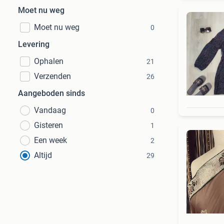
Moet nu weg
Moet nu weg
0
Levering
Ophalen
21
Verzenden
26
Aangeboden sinds
Vandaag
0
Gisteren
1
Een week
2
Altijd
29