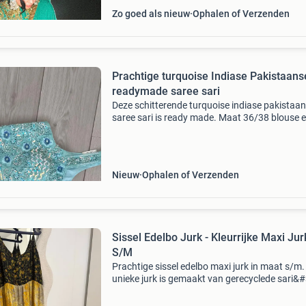
Zo goed als nieuw
Ophalen of Verzenden
Prachtige turquoise Indiase Pakistaans
readymade saree sari
Deze schitterende turquoise indiase pakistaa
saree sari is ready made. Maat 36/38 blouse 
"rok" gedeelte nog op eigen maat te maken. N
Nieuw
Ophalen of Verzenden
Sissel Edelbo Jurk - Kleurrijke Maxi Jur
S/M
Prachtige sissel edelbo maxi jurk in maat s/m
unieke jurk is gemaakt van gerecyclede sari&#
wat elk stuk een eigen verhaal en een levendig,
kleurrijk patroon geeft. Perfect voor een boh