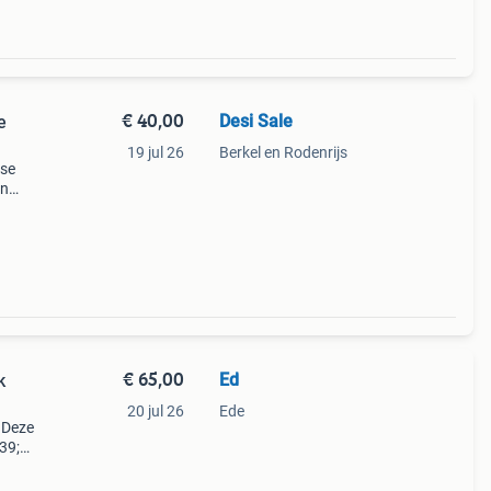
€ 40,00
Desi Sale
e
19 jul 26
Berkel en Rodenrijs
nse
en
ieuw!
€ 65,00
Ed
k
20 jul 26
Ede
. Deze
39;s,