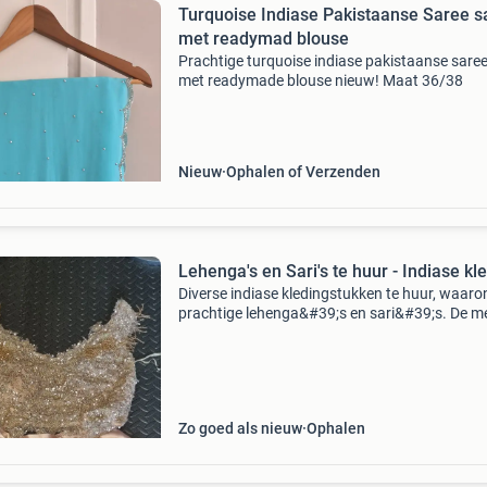
Turquoise Indiase Pakistaanse Saree s
met readymad blouse
Prachtige turquoise indiase pakistaanse saree
met readymade blouse nieuw! Maat 36/38
Nieuw
Ophalen of Verzenden
Lehenga's en Sari's te huur - Indiase kl
Diverse indiase kledingstukken te huur, waaro
prachtige lehenga&#39;s en sari&#39;s. De m
items zijn maat s, met enkele opties in maat m
Perfect voor feesten, bruiloften of andere sp
Zo goed als nieuw
Ophalen