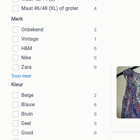
Maat 46/48 (XL) of groter
4
Merk
Onbekend
2
Vintage
1
H&M
0
Nike
0
Zara
0
Toon meer
Kleur
Beige
2
Blauw
6
Bruin
0
Geel
0
Goud
0