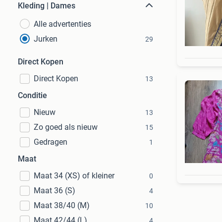
Kleding | Dames
Alle advertenties
Jurken
29
Direct Kopen
Direct Kopen
13
Conditie
Nieuw
13
Zo goed als nieuw
15
Gedragen
1
Maat
Maat 34 (XS) of kleiner
0
Maat 36 (S)
4
Maat 38/40 (M)
10
Maat 42/44 (L)
4