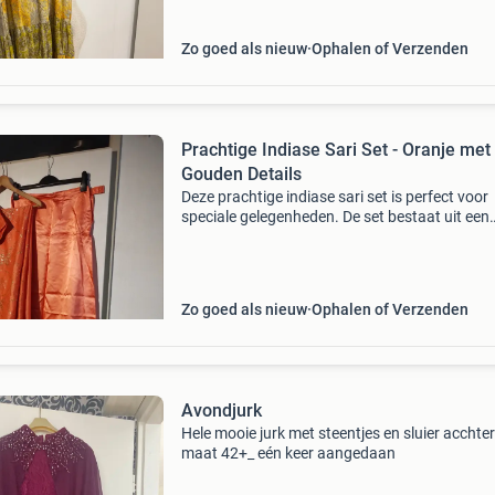
Zo goed als nieuw
Ophalen of Verzenden
Prachtige Indiase Sari Set - Oranje met
Gouden Details
Deze prachtige indiase sari set is perfect voor
speciale gelegenheden. De set bestaat uit een
oranje sari met gedetailleerde gouden versieri
een bijpassende blouse en een onderrok. De st
van
Zo goed als nieuw
Ophalen of Verzenden
Avondjurk
Hele mooie jurk met steentjes en sluier acchte
maat 42+_ eén keer aangedaan