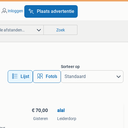
Inloggen
Plaats advertentie
lle afstanden…
Zoek
Sorteer op
Lijst
Foto’s
€ 70,00
alal
Gisteren
Leiderdorp