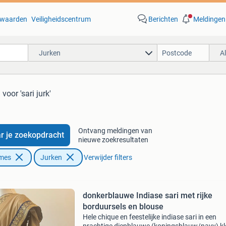
waarden
Veiligheidscentrum
Berichten
Meldingen
Jurken
A
n
voor 'sari jurk'
Ontvang meldingen van
r je zoekopdracht
nieuwe zoekresultaten
ames
Jurken
Verwijder filters
donkerblauwe Indiase sari met rijke
borduursels en blouse
Hele chique en feestelijke indiase sari in een