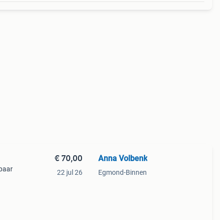
€ 70,00
Anna Volbenk
 paar
22 jul 26
Egmond-Binnen