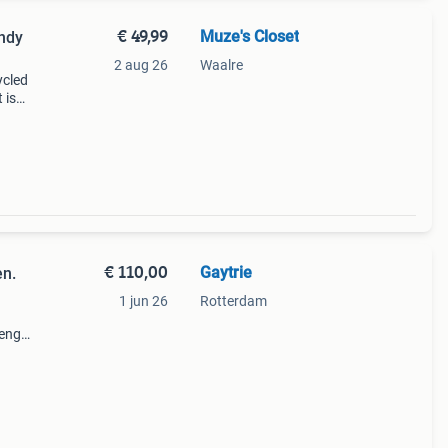
€ 49,99
Muze's Closet
undy
2 aug 26
Waalre
ycled
 is
emian
€ 110,00
Gaytrie
en.
1 jun 26
Rotterdam
lengte
js: €