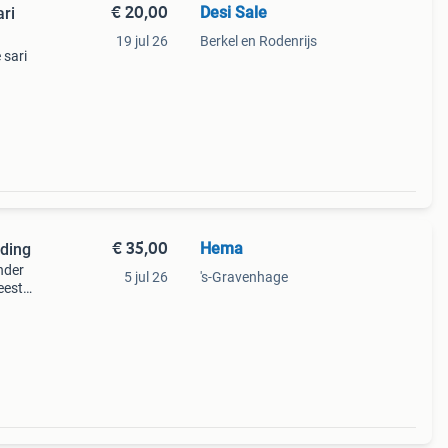
€ 20,00
Desi Sale
ari
19 jul 26
Berkel en Rodenrijs
 sari
€ 35,00
Hema
eding
nder
5 jul 26
's-Gravenhage
eeste
.