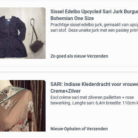
Sissel Edelbo Upcycled Sari Jurk Burg
Bohemian One Size
Prachtige sissel edelbo jurk, gemaakt van upc
sari stof. Deze unieke jurk met een paisley print
one size en valt soepel. Perfect voor een boh
look. Het striklint is zowel voor als achter
Zo goed als nieuw
Verzenden
SARI: Indiase Klederdracht voor vrouw
Creme+Zilver
Excl crème sari met zilveren pailletten + rose
bewerking. Lengte sari: 6,4m breedte: 110cm 
bewerking: 2,30m stof voor de bloes: 1,30m pri
110,00
Nieuw
Ophalen of Verzenden