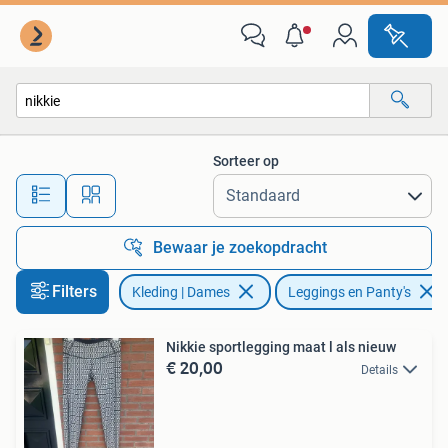
Leggings, Maillots en Panty's
Sorteer op
Alle afstanden…
Bewaar je zoekopdracht
Filters
Kleding | Dames
Leggings en Panty's
Nikkie sportlegging maat l als nieuw
€ 20,00
Details