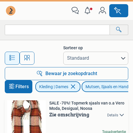
Mutsen, Sjaals en Handschoenen
Sorteer op
Alle afstanden…
Bewaar je zoekopdracht
Filters
Kleding | Dames
Mutsen, Sjaals en Hands
SALE -70%! Topmerk sjaals van o.a Vero
Moda, Desigual, Noosa
Zie omschrijving
Details
Topadvertentie