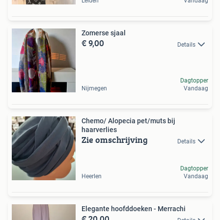
Leiden
Vandaag
Zomerse sjaal
€ 9,00
Details
Dagtopper
Nijmegen
Vandaag
Chemo/ Alopecia pet/muts bij
haarverlies
Zie omschrijving
Details
Dagtopper
Heerlen
Vandaag
Elegante hoofddoeken - Merrachi
€ 20,00