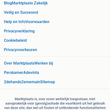
Blog
Marktplaats Zakelijk
Veilig en Succesvol
Help en Info
Voorwaarden
Privacyverklaring
Cookiebeleid
Privacyvoorkeuren
Over Marktplaats
Werken bij
Perskamer
Adevinta
2dehands
2ememain
Sitemap
Marktplaats is, voor zover wettelijk toegestaan, niet
aansprakelijk voor (gevolg)schade die voortkomt uit het gebruik
van deze site, dan wel uit fouten of ontbrekende functionaliteiten