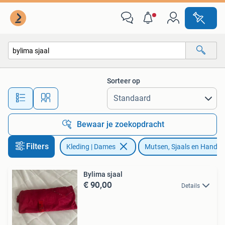
Mutsen, Sjaals en Handschoenen
Sorteer op
Alle afstanden…
Bewaar je zoekopdracht
Filters
Kleding | Dames
Mutsen, Sjaals en Hands
Bylima sjaal
€ 90,00
Details