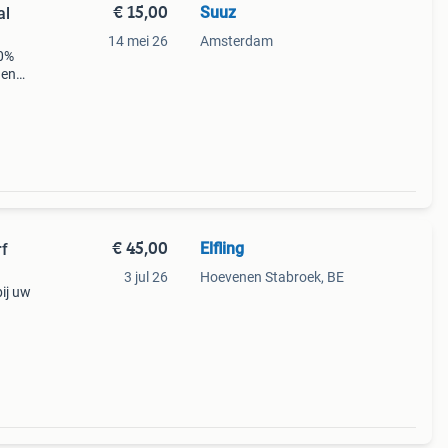
€ 15,00
Suuz
al
14 mei 26
Amsterdam
00%
 en
in
€ 45,00
Elfling
rf
3 jul 26
Hoevenen Stabroek, BE
ij uw
 Ca