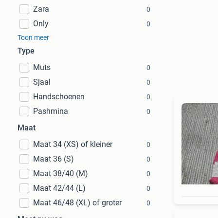
Zara
0
Only
0
Toon meer
Type
Muts
0
Sjaal
0
Handschoenen
0
Pashmina
0
Maat
Maat 34 (XS) of kleiner
0
Maat 36 (S)
0
Maat 38/40 (M)
0
Maat 42/44 (L)
0
Maat 46/48 (XL) of groter
0