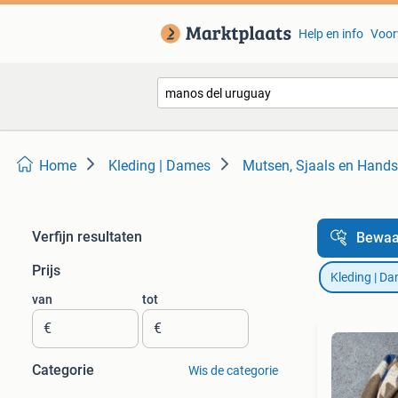
Help en info
Voor
Home
Kleding | Dames
Mutsen, Sjaals en Hand
Verfijn resultaten
Bewaa
Prijs
Kleding | D
van
tot
€
€
Categorie
Wis de categorie