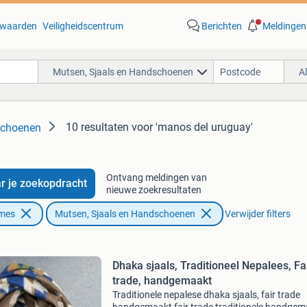
waarden
Veiligheidscentrum
Berichten
Meldingen
Mutsen, Sjaals en Handschoenen
A
10 resultaten
voor 'manos del uruguay'
schoenen
Ontvang meldingen van
r je zoekopdracht
nieuwe zoekresultaten
ames
Mutsen, Sjaals en Handschoenen
Verwijder filters
Dhaka sjaals, Traditioneel Nepalees, Fa
trade, handgemaakt
Traditionele nepalese dhaka sjaals, fair trade