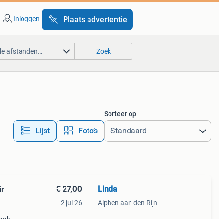
Inloggen
Plaats advertentie
lle afstanden…
Zoek
Sorteer op
Lijst
Foto’s
€ 27,00
Linda
ir
2 jul 26
Alphen aan den Rijn