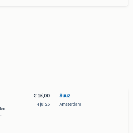
€ 15,00
Suuz
t
4 jul 26
Amsterdam
den
in