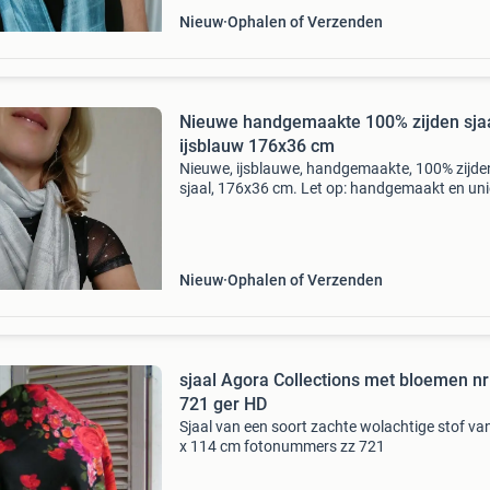
Nieuw
Ophalen of Verzenden
Nieuwe handgemaakte 100% zijden sja
ijsblauw 176x36 cm
Nieuwe, ijsblauwe, handgemaakte, 100% zijde
sjaal, 176x36 cm. Let op: handgemaakt en uni
dus sjaals bevatten oneffenheden. Ook in and
kleuren. Niet bieden. Exclusief verzendkosten.
Nieuw
Ophalen of Verzenden
sjaal Agora Collections met bloemen n
721 ger HD
Sjaal van een soort zachte wolachtige stof va
x 114 cm fotonummers zz 721