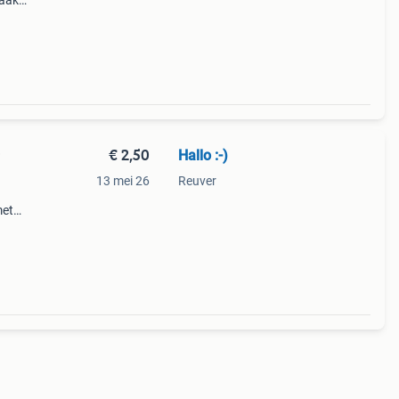
aakte
e
e
€ 2,50
Hallo :-)
;
13 mei 26
Reuver
met
f een
ge ad