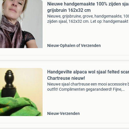
Nieuwe handgemaakte 100% zijden sja
grijsbruin 162x32 cm
Nieuwe, grijsbruine, grove, handgemaakte, 1
zijden sjaal, 162x32 cm. Let op: handgemaakt
uniek, dus sjaals bevatten oneffenheden. Ook 
andere kleuren. Niet bieden. Exclusief
verzendkosten.
Nieuw
Ophalen of Verzenden
Handgevilte alpaca wol sjaal felted sca
Chartreuse nieuw!
Nieuwe sjaal chartreuse een mooi accessoire b
outfit! Complimenten gegarandeerd! Fijne,
lichtgewicht spinneweb sjaal (cobweb) met
zijdevezels. Gevilt van eerste keus alpacawol.
150 lang x 28 c
Nieuw
Verzenden