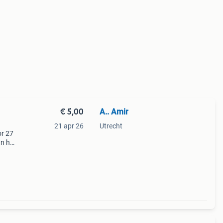
€ 5,00
A.. Amir
21 apr 26
Utrecht
or 27
an het
n