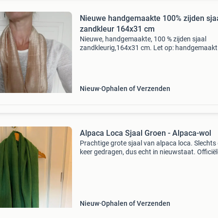
Nieuwe handgemaakte 100% zijden sja
zandkleur 164x31 cm
Nieuwe, handgemaakte, 100 % zijden sjaal
zandkleurig,164x31 cm. Let op: handgemaakt
uniek, dus sjaals bevatten oneffenheden. Ook 
andere kleuren. Niet bieden. Exclusief
verzendkosten.
Nieuw
Ophalen of Verzenden
Alpaca Loca Sjaal Groen - Alpaca-wol
Prachtige grote sjaal van alpaca loca. Slechts
keer gedragen, dus echt in nieuwstaat. Officiël
omschrijving: zachter dan kasjmier en warme
schaapswol, dat is deze alpaca-wollen sjaal sc
Nieuw
Ophalen of Verzenden