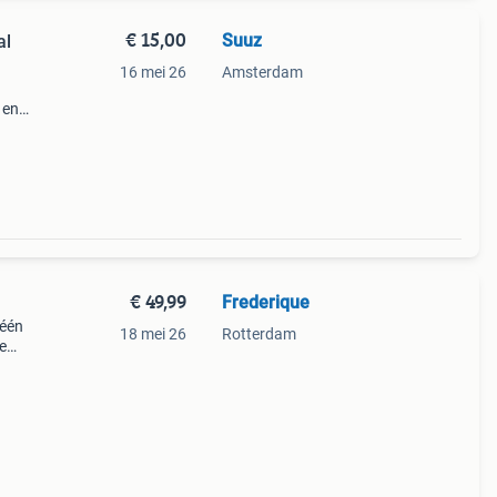
€ 15,00
Suuz
al
16 mei 26
Amsterdam
 en
in
€ 49,99
Frederique
 één
18 mei 26
Rotterdam
e
r dan
arf v