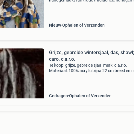
handgemaakt fair trade traditionele handgem
dhaka sjaals, rechtstreeks uit nepal. De warm
dhaka is gemaakt in nepal van acryl en wol. D
dhaka sjaa
Nieuw
Ophalen of Verzenden
Grijze, gebreide wintersjaal, das, shawl
caro, c.a.r.o.
Te koop: grijze, gebreide sjaal merk: c.a.r.o.
Materiaal: 100% acrylic bijna 22 cm breed en 
franje 224 cm lang vragen of meer info? Schrij
email kijk voor meer accessoires bij mijn overi
Gedragen
Ophalen of Verzenden