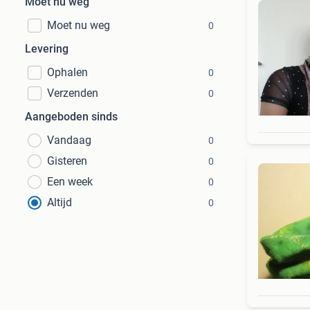
Moet nu weg
Moet nu weg
0
Levering
Ophalen
0
Verzenden
0
Aangeboden sinds
Vandaag
0
Gisteren
0
Een week
0
Altijd
0