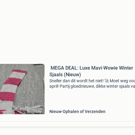
​ MEGA DEAL: Luxe Mavi-Wowie Winter
Sjaals (Nieuw)
Sneller dan dit wordt het niet! 🚀 Moet weg vo
april! Partij gloednieuwe, dikke winter sjaals v
sportieve merk mavi-wowie. Heerlijk warm, va
goede kwaliteit en nog in de verpakking. ​Stape
Nieuw
Ophalen of Verzenden