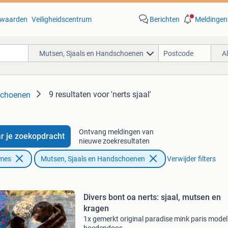
waarden
Veiligheidscentrum
Berichten
Meldingen
Mutsen, Sjaals en Handschoenen
A
9 resultaten
voor 'nerts sjaal'
schoenen
Ontvang meldingen van
r je zoekopdracht
nieuwe zoekresultaten
ames
Mutsen, Sjaals en Handschoenen
Verwijder filters
Divers bont oa nerts: sjaal, mutsen en
kragen
1x gemerkt original paradise mink paris model.