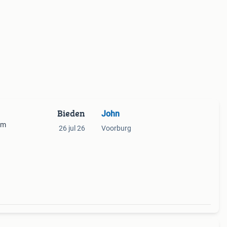
Bieden
John
cm
26 jul 26
Voorburg