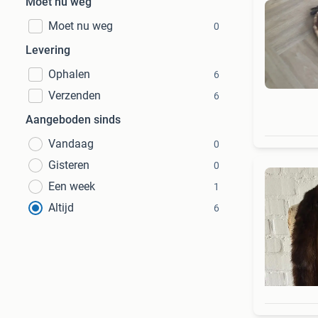
Moet nu weg
Moet nu weg
0
Levering
Ophalen
6
Verzenden
6
Aangeboden sinds
Vandaag
0
Gisteren
0
Een week
1
Altijd
6