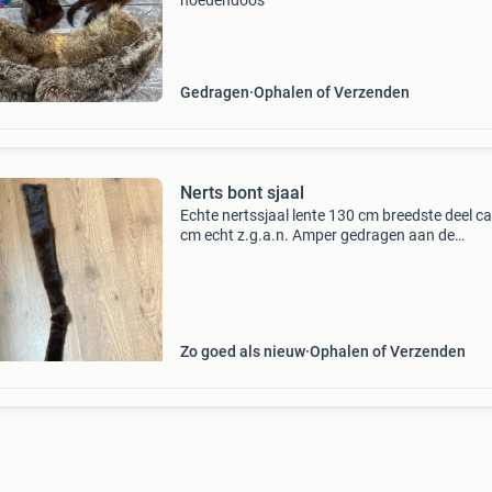
hoedendoos
Gedragen
Ophalen of Verzenden
Nerts bont sjaal
Echte nertssjaal lente 130 cm breedste deel c
cm echt z.g.a.n. Amper gedragen aan de
binnenkant zit een lus om de sjaal doorheen te
halen zie foto
Zo goed als nieuw
Ophalen of Verzenden