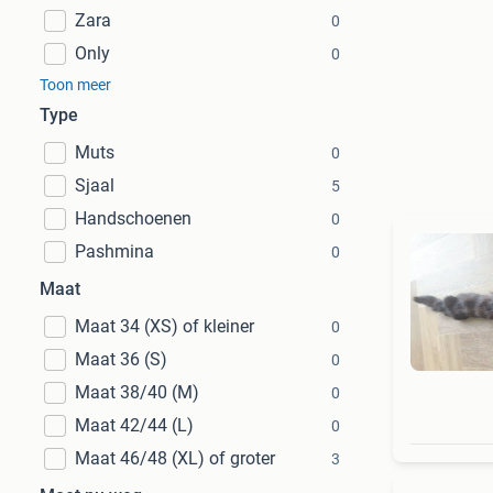
Zara
0
Only
0
Toon meer
Type
Muts
0
Sjaal
5
Handschoenen
0
Pashmina
0
Maat
Maat 34 (XS) of kleiner
0
Maat 36 (S)
0
Maat 38/40 (M)
0
Maat 42/44 (L)
0
Maat 46/48 (XL) of groter
3