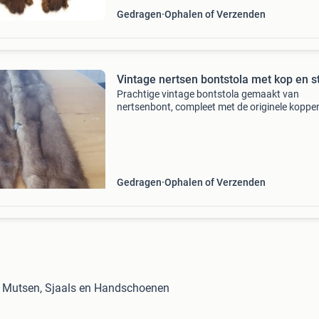
Gedragen
Ophalen of Verzenden
Vintage nertsen bontstola met kop en s
Prachtige vintage bontstola gemaakt van
nertsenbont, compleet met de originele koppe
staarten. Dit unieke accessoire is perfect voor
liefhebbers van vintage mode of als opvallend
decoratiestuk. De
Gedragen
Ophalen of Verzenden
in Mutsen, Sjaals en Handschoenen