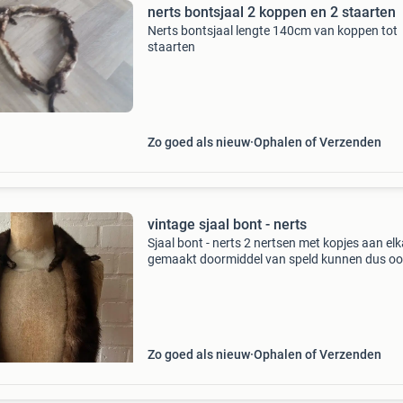
nerts bontsjaal 2 koppen en 2 staarten
Nerts bontsjaal lengte 140cm van koppen tot
staarten
Zo goed als nieuw
Ophalen of Verzenden
vintage sjaal bont - nerts
Sjaal bont - nerts 2 nertsen met kopjes aan el
gemaakt doormiddel van speld kunnen dus o
afzonderlijk gedragen worden lengte 1m60cm
perfecte staat! De koper dekt de verzendkoste
naar nederland
Zo goed als nieuw
Ophalen of Verzenden