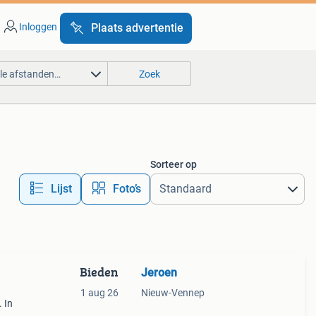
Inloggen
Plaats advertentie
lle afstanden…
Zoek
Sorteer op
Lijst
Foto’s
Bieden
Jeroen
1 aug 26
Nieuw-Vennep
 In