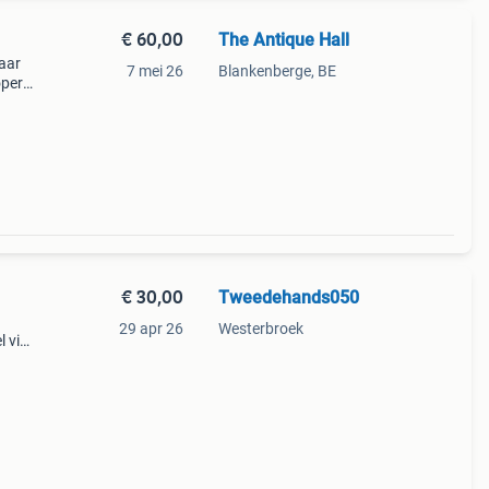
€ 60,00
The Antique Hall
kaar
7 mei 26
Blankenberge, BE
oper
€ 30,00
Tweedehands050
29 apr 26
Westerbroek
l via
ar een
gr