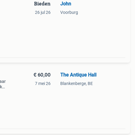
Bieden
John
26 jul 26
Voorburg
€ 60,00
The Antique Hall
kaar
7 mei 26
Blankenberge, BE
ok
n