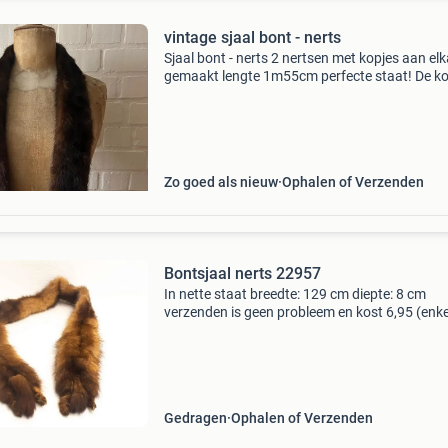
vintage sjaal bont - nerts
Sjaal bont - nerts 2 nertsen met kopjes aan el
gemaakt lengte 1m55cm perfecte staat! De k
dekt de verzendkosten naar nederland €10,9
(postnl) binnen belgië €5,4 of €7,1 (bpost)
Zo goed als nieuw
Ophalen of Verzenden
Bontsjaal nerts 22957
In nette staat breedte: 129 cm diepte: 8 cm
verzenden is geen probleem en kost 6,95 (enke
postnl, inclusief track and trace. Eventueel na
postnl punt bij u in de buurt.) Met vriendelijke 
Gedragen
Ophalen of Verzenden