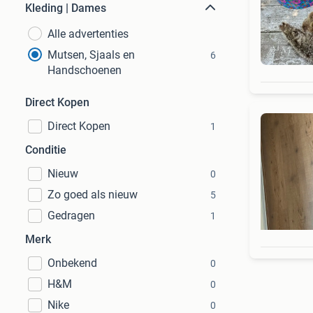
Kleding | Dames
Alle advertenties
Mutsen, Sjaals en
6
Handschoenen
Direct Kopen
Direct Kopen
1
Conditie
Nieuw
0
Zo goed als nieuw
5
Gedragen
1
Merk
Onbekend
0
H&M
0
Nike
0