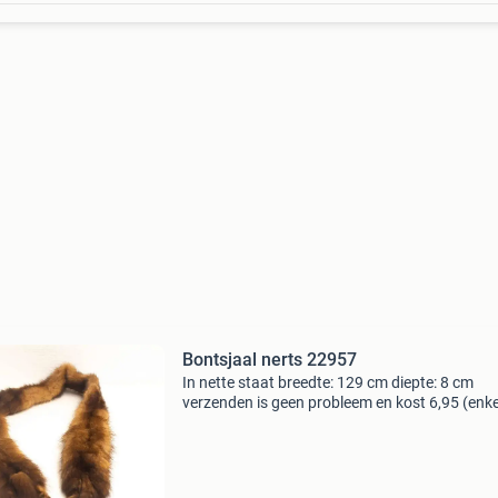
Bontsjaal nerts 22957
In nette staat breedte: 129 cm diepte: 8 cm
verzenden is geen probleem en kost 6,95 (enke
postnl, inclusief track and trace. Eventueel na
postnl punt bij u in de buurt.) Met vriendelijke 