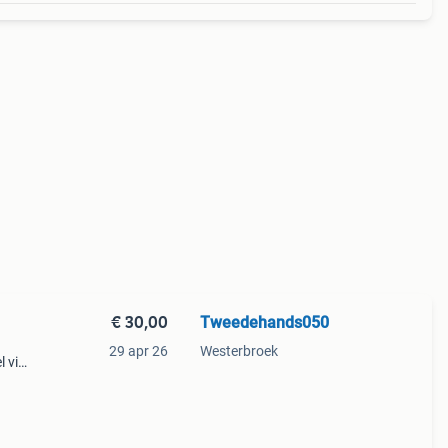
€ 30,00
Tweedehands050
29 apr 26
Westerbroek
l via
ar een
gr