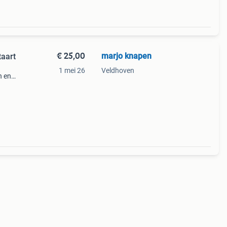
€ 25,00
marjo knapen
taart
1 mei 26
Veldhoven
n en