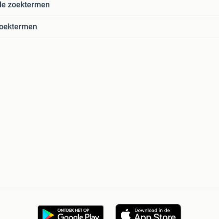
de zoektermen
zoektermen