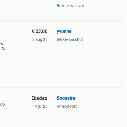
Bezoek website
€ 25,00
yvonne
2 aug 26
Berkel-Enschot
auwe
. De
e
 of
Bieden
Boonstra
 op
14 jul 26
Amersfoort