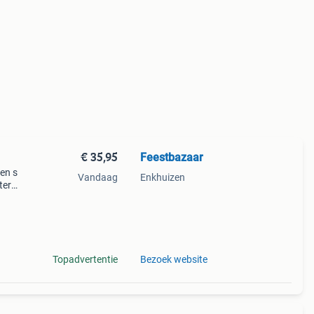
€ 35,95
Feestbazaar
ten s
Vandaag
Enkhuizen
ter
 met
Topadvertentie
Bezoek website