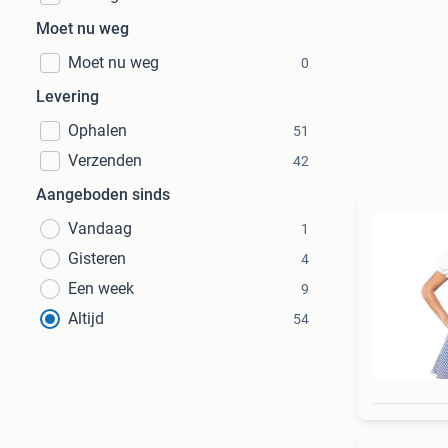
Moet nu weg
Moet nu weg
0
Levering
Ophalen
51
Verzenden
42
Aangeboden sinds
Vandaag
1
Gisteren
4
Een week
9
Altijd
54