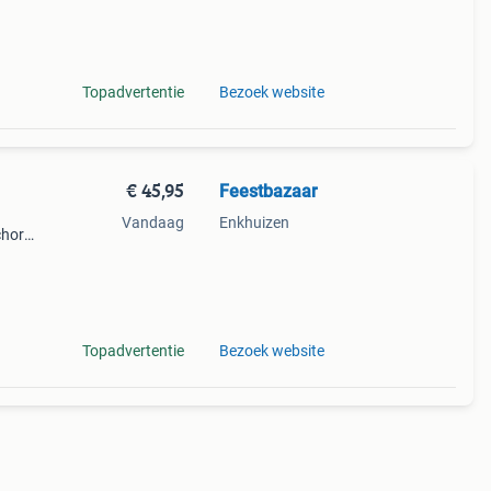
f
Topadvertentie
Bezoek website
€ 45,95
Feestbazaar
Vandaag
Enkhuizen
chort
ster
lous
Topadvertentie
Bezoek website