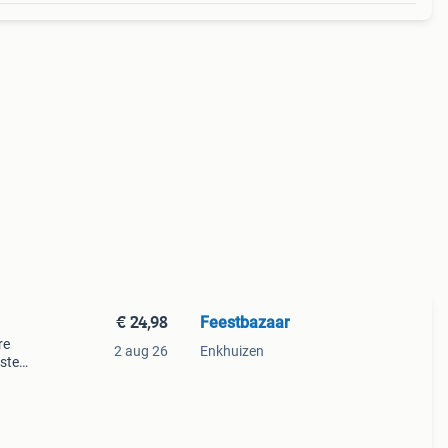
€ 24,98
Feestbazaar
re
2 aug 26
Enkhuizen
aste
f