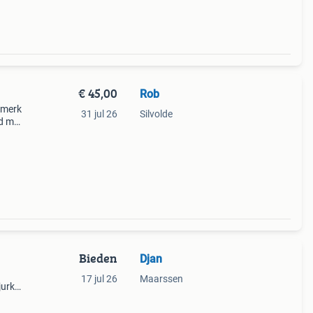
€ 45,00
Rob
tsmerk
31 jul 26
Silvolde
rd met
r
Bieden
Djan
17 jul 26
Maarssen
jurk
ail