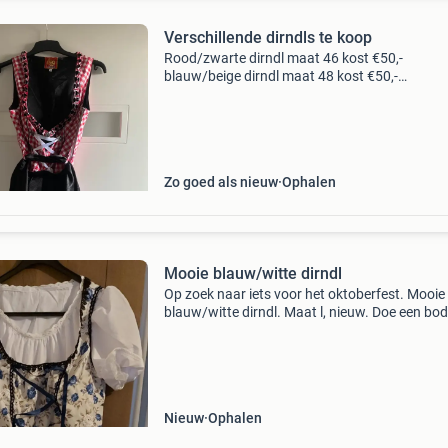
Verschillende dirndls te koop
Rood/zwarte dirndl maat 46 kost €50,-
blauw/beige dirndl maat 48 kost €50,-
paars/groene dirndl maat xl kost €5,-
Zo goed als nieuw
Ophalen
Mooie blauw/witte dirndl
Op zoek naar iets voor het oktoberfest. Mooie
blauw/witte dirndl. Maat l, nieuw. Doe een bod
Verzenden is ook mogelijk, verzendkosten zijn
rekening koper
Nieuw
Ophalen