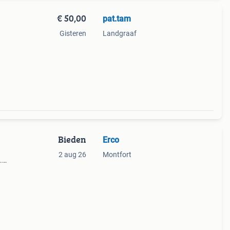
€ 50,00
pat.tam
Gisteren
Landgraaf
Bieden
Erco
2 aug 26
Montfort
.
 voor