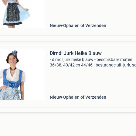
onderrok. - Materiaal: 100% polyester exclusie
accessoi
Nieuw
Ophalen of Verzenden
Dirndl Jurk Heike Blauw
- dirndl jurk heike blauw - beschikbare maten:
36/38, 40/42 en 44/46 - bestaande uit: jurk, s
en blouse (exclusief hoedje) - materiaal: polye
deze mooie blauwe dirndl jurk met schort en b
Nieuw
Ophalen of Verzenden