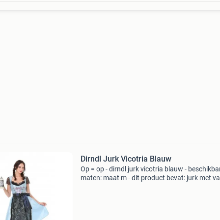
Dirndl Jurk Vicotria Blauw
Op = op - dirndl jurk vicotria blauw - beschikba
maten: maat m - dit product bevat: jurk met v
(zwarte) kante top, zwart schort en zwarte
onderrok. - Materiaal: 100% polyester exclusie
accessoi