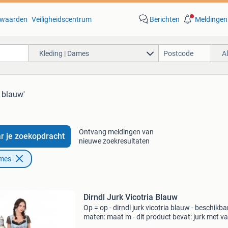
waarden
Veiligheidscentrum
Berichten
Meldingen
Kleding | Dames
A
l blauw'
Ontvang meldingen van
r je zoekopdracht
nieuwe zoekresultaten
ames
Dirndl Jurk Vicotria Blauw
Op = op - dirndl jurk vicotria blauw - beschikba
maten: maat m - dit product bevat: jurk met v
(zwarte) kante top, zwart schort en zwarte