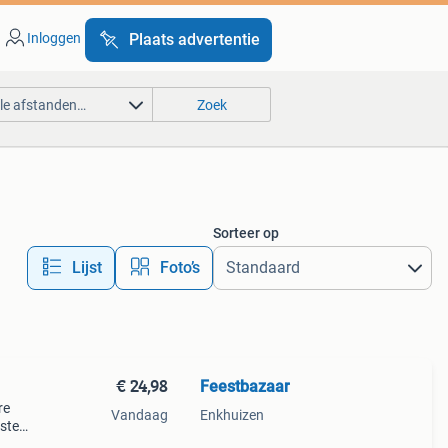
Inloggen
Plaats advertentie
lle afstanden…
Zoek
Sorteer op
Lijst
Foto’s
€ 24,98
Feestbazaar
re
Vandaag
Enkhuizen
aste