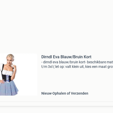
Dirndl Eva Blauw/Bruin Kort
- dirndl eva blauw/bruin kort- beschikbare ma
t/m 3xl ( let op: valt klein uit, kies een maat gro
dan normaal ) de dirndl eva is een korte dirndl
een kanten petticoat aan de fraai vormgege
Nieuw
Ophalen of Verzenden