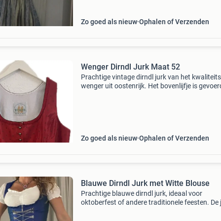
Zo goed als nieuw
Ophalen of Verzenden
Wenger Dirndl Jurk Maat 52
Prachtige vintage dirndl jurk van het kwalitei
wenger uit oostenrijk. Het bovenlijfje is gevoe
katoen en heeft metalen knopen. Geschikt voo
oktoberfest, bierfeesten, carnaval of een skihu
Zo goed als nieuw
Ophalen of Verzenden
Blauwe Dirndl Jurk met Witte Blouse
Prachtige blauwe dirndl jurk, ideaal voor
oktoberfest of andere traditionele feesten. De 
heeft een klassiek ontwerp met een kanten det
aan de voorkant en wordt geleverd met een