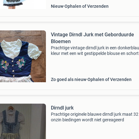
Nieuw
Ophalen of Verzenden
Vintage Dirndl Jurk met Geborduurde
Bloemen
Prachtige vintage dirndl jurk in een donkerbl
kleur met een wit gestippelde blouse en schort
jurk is versierd met gedetailleerde geborduurd
bloemen op het lijfje. Perfect voor oktoberfest
Zo goed als nieuw
Ophalen of Verzenden
Dirndl jurk
Prachtige originele blauwe dirndl jurk maat 32
onzin biedingen wordt niet gereageerd