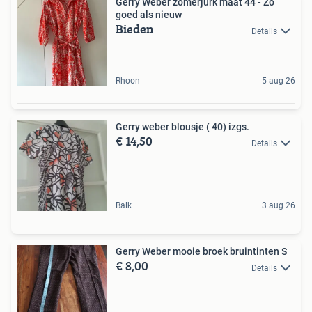
Gerry Weber zomerjurk maat 44 - Zo
goed als nieuw
Bieden
Details
Rhoon
5 aug 26
Gerry weber blousje ( 40) izgs.
€ 14,50
Details
Balk
3 aug 26
Gerry Weber mooie broek bruintinten S
€ 8,00
Details