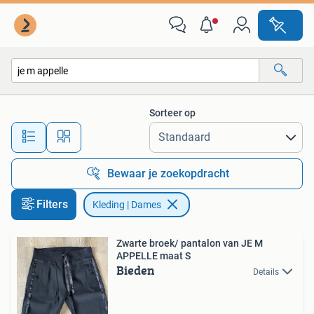
Kleding | Dames
Sorteer op
Alle afstanden…
Bewaar je zoekopdracht
Filters
Kleding | Dames
Zwarte broek/ pantalon van JE M
APPELLE maat S
Bieden
Details