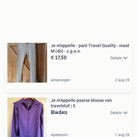
Je m'appelle - pant Travel Quality - maat
M (40) - z.g.a.n.
€ 17,50
Details
Amerongen
2 aug 26
Je m’Appelle paarse blouse van
travelstof | S
Bieden
Details
Apeldoorn
1 aug 26