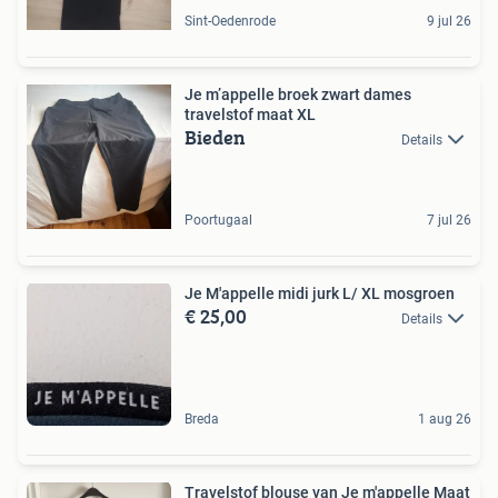
Sint-Oedenrode
9 jul 26
Je m’appelle broek zwart dames
travelstof maat XL
Bieden
Details
Poortugaal
7 jul 26
Je M'appelle midi jurk L/ XL mosgroen
€ 25,00
Details
Breda
1 aug 26
Travelstof blouse van Je m'appelle Maat