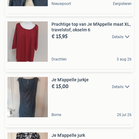
Nieuwpoort
Eergisteren
Prachtige top van Je M'Appelle maat XL,
travelstof, okselm 6
€ 15,95
Details
Drachten
3 aug 26
Je M'appelle jurkje
€ 15,00
Details
Borne
26 jul 26
Je M'appelle jurk