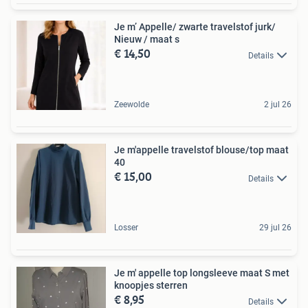
Je m’ Appelle/ zwarte travelstof jurk/
Nieuw / maat s
€ 14,50
Details
Zeewolde
2 jul 26
Je m'appelle travelstof blouse/top maat
40
€ 15,00
Details
Losser
29 jul 26
Je m' appelle top longsleeve maat S met
knoopjes sterren
€ 8,95
Details