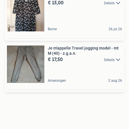
€ 15,00
Details
Borne
26 jul 26
Je m'appelle Travel jogging model - mt
M (40) - z.g.a.n.
€ 17,50
Details
Amerongen
2 aug 26