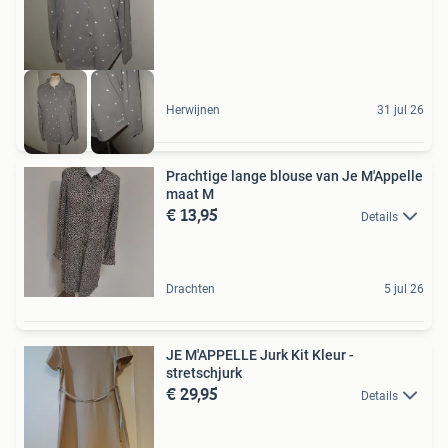
Herwijnen
31 jul 26
Prachtige lange blouse van Je M'Appelle
maat M
€ 13,95
Details
Drachten
5 jul 26
JE M'APPELLE Jurk Kit Kleur -
stretschjurk
€ 29,95
Details