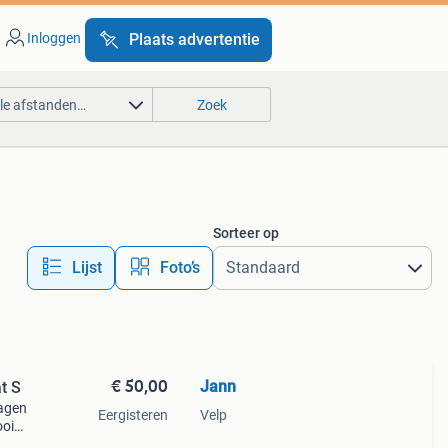
Inloggen
Plaats advertentie
lle afstanden…
Zoek
Sorteer op
Lijst
Foto’s
€ 50,00
Jann
Zgan broek van Monique van Heist,maat S
ragen
Eergisteren
Velp
ooi
 dus