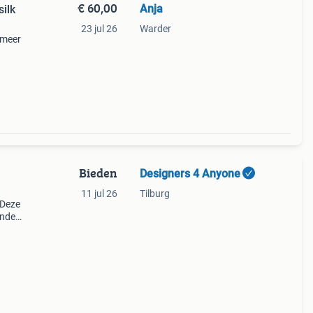
€ 60,00
Anja
ilk
23 jul 26
Warder
t meer
Bieden
Designers 4 Anyone
11 jul 26
Tilburg
 Deze
inde
an de