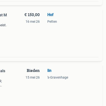
€ 150,00
Hof
st M
16 mei 26
Petten
eist.
s voor
 een
Bieden
lin
als
15 mei 26
's-Gravenhage
9;
 mix
ging