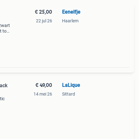
€ 25,00
Eenelfje
22 jul 26
Haarlem
 zwart
t tot
aadj
€ 49,00
LaLique
lack
14 mei 26
Sittard
tic
t
alle