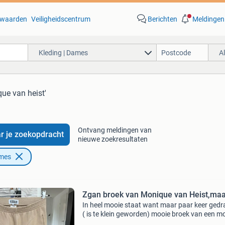
waarden
Veiligheidscentrum
Berichten
Meldingen
Kleding | Dames
A
ue van heist'
Ontvang meldingen van
r je zoekopdracht
nieuwe zoekresultaten
ames
In heel mooie staat want maar paar keer ged
( is te klein geworden) mooie broek van een m
merk van biologische stof nieuwprijs 208 euro