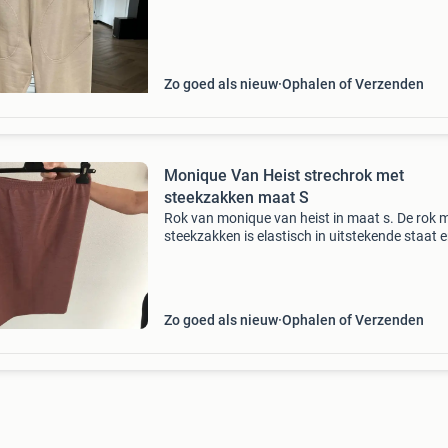
een koopje voor dit mooiertje
Zo goed als nieuw
Ophalen of Verzenden
Monique Van Heist strechrok met
steekzakken maat S
Rok van monique van heist in maat s. De rok 
steekzakken is elastisch in uitstekende staat 
heeft een comfortabele pasvorm met elastiek
tailleband.
Zo goed als nieuw
Ophalen of Verzenden