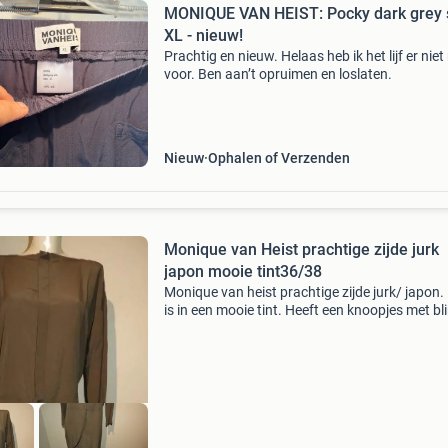
MONIQUE VAN HEIST: Pocky dark grey s
XL - nieuw!
Prachtig en nieuw. Helaas heb ik het lijf er nie
voor. Ben aan’t opruimen en loslaten.
Nieuw
Ophalen of Verzenden
Monique van Heist prachtige zijde jurk
japon mooie tint36/38
Monique van heist prachtige zijde jurk/ japon.
is in een mooie tint. Heeft een knoopjes met bl
sluiting bij het lijfje. Heeft een band hangen a
voorkant. Aan de achterkant een elastisch