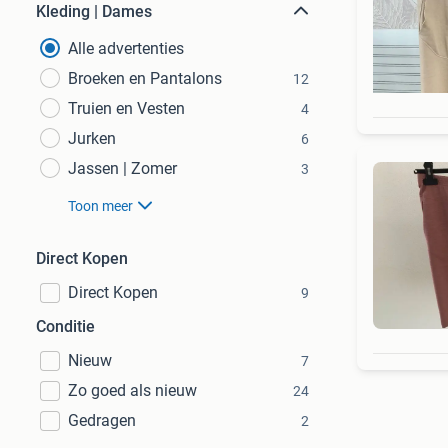
Kleding | Dames
Alle advertenties
Broeken en Pantalons
12
Truien en Vesten
4
Jurken
6
Jassen | Zomer
3
Toon meer
Direct Kopen
Direct Kopen
9
Conditie
Nieuw
7
Zo goed als nieuw
24
Gedragen
2