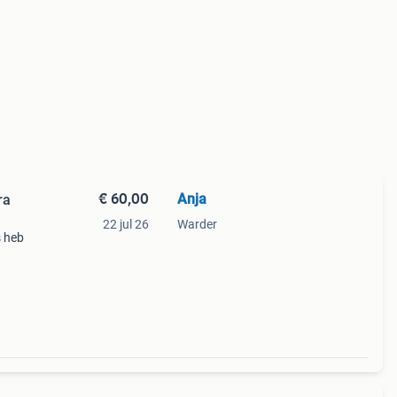
€ 60,00
Anja
ra
22 jul 26
Warder
s heb