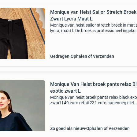
Monique van Heist Sailor Stretch Broek
Zwart Lycra Maat L
Monique van heist sailor stretch broek in mat
lycra, maat l. De broek is professioneel ingekor
een buitenbeenlengte van bijna 105 cm en een
binnenbeenlengte van 75 cm. Er is een klein n
Gedragen
Ophalen of Verzenden
Monique Van Heist broek pants relax B
exotic zwart L
Monique van heist broek pants relax black exo
zwart l 49 euro retail 231 euro nagenoeg niet
gedragen broekje van monique van heist in he
zwart maat l relaxed fit twee steekzakjes voor 
seizoen
Zo goed als nieuw
Ophalen of Verzenden