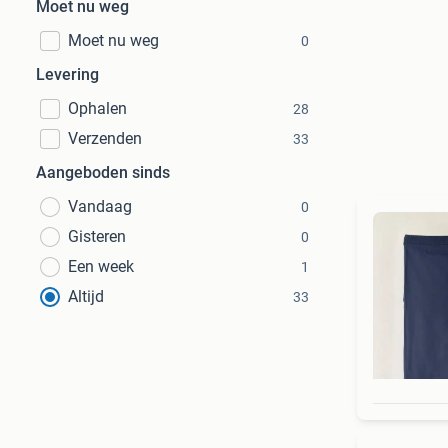
Moet nu weg
Moet nu weg
0
Levering
Ophalen
28
Verzenden
33
Aangeboden sinds
Vandaag
0
Gisteren
0
Een week
1
Altijd
33