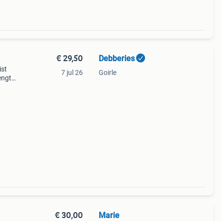
€ 29,50
Debberies
ist
7 jul 26
Goirle
engte
d
€ 30,00
Marie