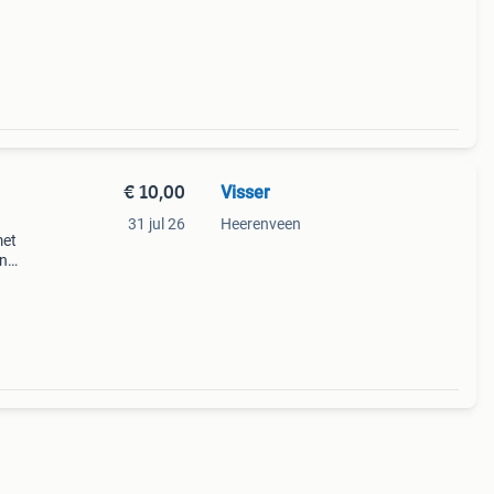
€ 10,00
Visser
31 jul 26
Heerenveen
met
en
en