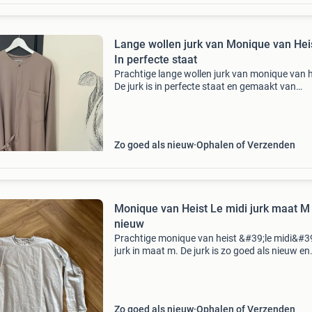
Lange wollen jurk van Monique van Hei
In perfecte staat
Prachtige lange wollen jurk van monique van h
De jurk is in perfecte staat en gemaakt van
topkwaliteit stof. Leuk te dragen met sneaker
een casual look of met halfhoge laarsjes voor
ele
Zo goed als nieuw
Ophalen of Verzenden
Monique van Heist Le midi jurk maat M 
nieuw
Prachtige monique van heist &#39;le midi&#3
jurk in maat m. De jurk is zo goed als nieuw en
gemaakt van een comfortabele katoen-linnen
(59% katoen, 41% linnen). Een stijlvolle toevoe
Zo goed als nieuw
Ophalen of Verzenden