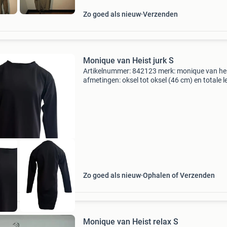
Zo goed als nieuw
Verzenden
Monique van Heist jurk S
Artikelnummer: 842123 merk: monique van he
afmetingen: oksel tot oksel (46 cm) en totale l
(88,5 cm) maat: s kleur: zwart staat: zeer goe
materiaal: 49% polyamide, 40% katoen en 11%
elastane
Zo goed als nieuw
Ophalen of Verzenden
Monique van Heist relax S