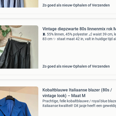
Zo goed als nieuw
Ophalen of Verzenden
Vintage diepzwarte 80s linnenmix rok 
🧵 55% linnen, 45% polyester 📐 waist 39 cm, 
83 cm ✨️ staat maat 42 in, valt in huidige tijd a
kleine l. Stof rekt niet.
Zo goed als nieuw
Ophalen of Verzenden
Kobaltblauwe Italiaanse blazer (80s /
vintage look) – Maat M
Prachtige, felle kobaltblauwe / royal blue blaz
italiaanse kwaliteit! Dit jasje heeft een geweldi
80s vintage look dankzij de modieuze, geplooi
driekwart mouwen. De stof heeft een fijne stre