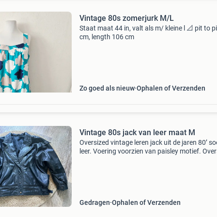
Vintage 80s zomerjurk M/L
Staat maat 44 in, valt als m/ kleine l 📐 pit to p
cm, length 106 cm
Zo goed als nieuw
Ophalen of Verzenden
Vintage 80s jack van leer maat M
Oversized vintage leren jack uit de jaren 80’ so
leer. Voering voorzien van paisley motief. Ove
/ bomber fit met brede schouders en ruime
mouwen en overlap details op de schouders. 
jack h
Gedragen
Ophalen of Verzenden