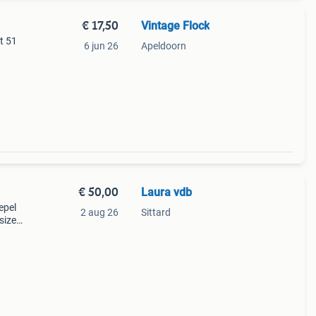
€ 17,50
Vintage Flock
it 51
6 jun 26
Apeldoorn
€ 50,00
Laura vdb
epel
2 aug 26
Sittard
rsized
De