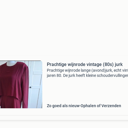
Prachtige wijnrode vintage (80s) jurk
Prachtige wijnrode lange (avond)jurk, echt vin
jaren 80. De jurk heeft kleine schoudervullingen
gevoerd, en heeft een mooie doorzichtige
bovenlaag. De mouwen zijn doorzichtig. In hee
goede s
Zo goed als nieuw
Ophalen of Verzenden