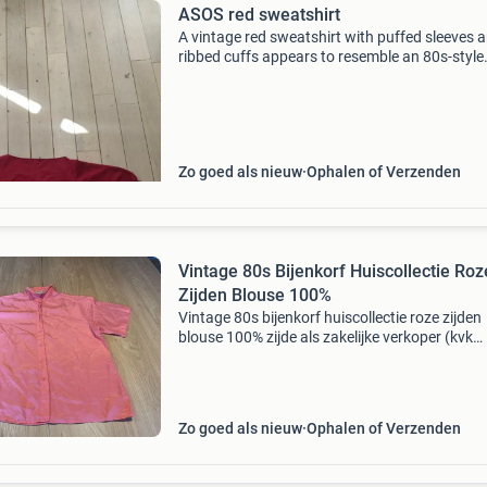
ASOS red sweatshirt
A vintage red sweatshirt with puffed sleeves 
ribbed cuffs appears to resemble an 80s-style
model
Zo goed als nieuw
Ophalen of Verzenden
Vintage 80s Bijenkorf Huiscollectie Roz
Zijden Blouse 100%
Vintage 80s bijenkorf huiscollectie roze zijden
blouse 100% zijde als zakelijke verkoper (kvk
nummer 90652495) werken wij uitsluitend me
betalingen via overboeking (bij ophalen en
verzending). Ophale
Zo goed als nieuw
Ophalen of Verzenden