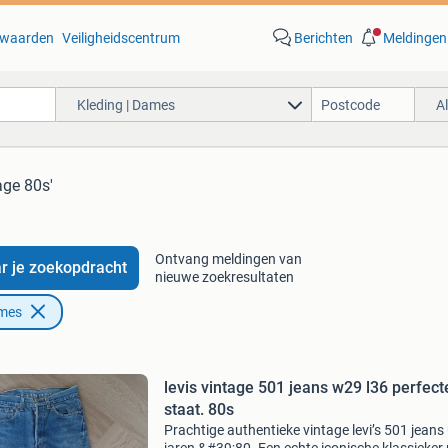
waarden
Veiligheidscentrum
Berichten
Meldingen
Kleding | Dames
A
age 80s'
Ontvang meldingen van
r je zoekopdracht
nieuwe zoekresultaten
ames
levis vintage 501 jeans w29 l36 perfect
staat. 80s
Prachtige authentieke vintage levi’s 501 jeans 