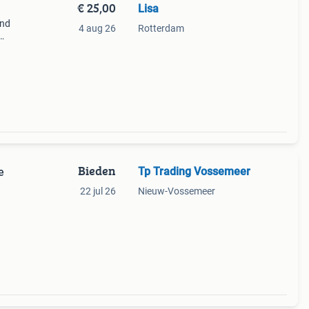
€ 25,00
Lisa
and
4 aug 26
Rotterdam
Bieden
Tp Trading Vossemeer
e
22 jul 26
Nieuw-Vossemeer
t