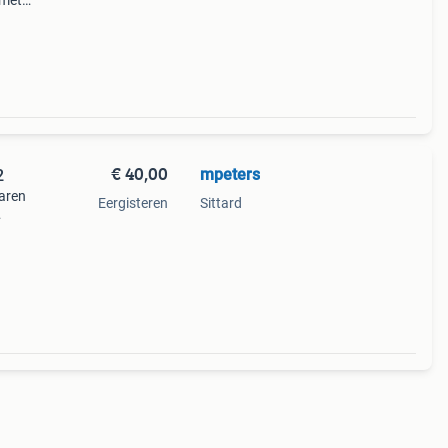
 met
ge
€ 40,00
mpeters
 42
jaren
Eergisteren
Sittard
e in
klas