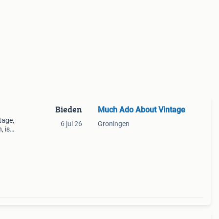
Bieden
Much Ado About Vintage
tage,
6 jul 26
Groningen
, is
l