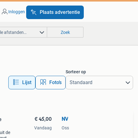
Inloggen
Plaats advertentie
lle afstanden…
Zoek
Sorteer op
Lijst
Foto’s
€ 45,00
NV
e
Vandaag
Oss
uit de