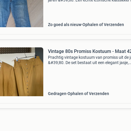
jaren &#39;80. Een echte iconische klassieker
de bekende rechte pijp en een prachtige, stevi
kwaliteit denim. ​Details & conditie: ​
Zo goed als nieuw
Ophalen of Verzenden
Vintage 80s Promiss Kostuum - Maat
Prachtig vintage kostuum van promiss uit de 
&#39;80. De set bestaat uit een elegant jasje,
mouwloze blouse en een bijpassende rok, beid
een warme okergele kleur. Het jasje heeft een 
Gedragen
Ophalen of Verzenden