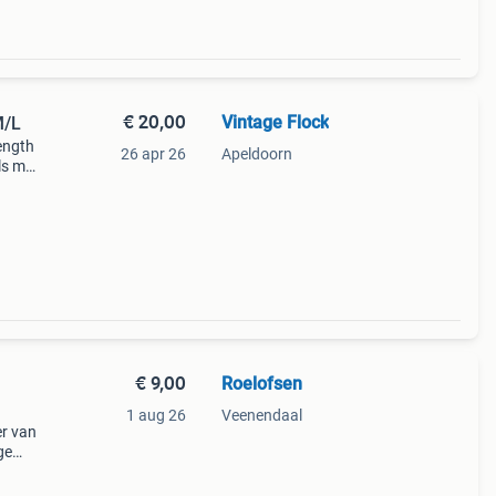
€ 20,00
Vintage Flock
M/L
length
26 apr 26
Apeldoorn
ls m,
€ 9,00
Roelofsen
1 aug 26
Veenendaal
er van
ge
de