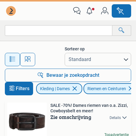
Riemen en Ceinturen
Sorteer op
Alle afstanden…
Bewaar je zoekopdracht
Filters
Kleding | Dames
Riemen en Ceinturen
SALE -70%! Dames riemen van o.a. Zizzi,
Cowboysbelt en meer!
Zie omschrijving
Details
Topadvertentie