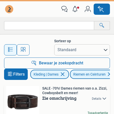
Riemen en Ceinturen
Sorteer op
Alle afstanden…
Bewaar je zoekopdracht
Filters
Kleding | Dames
Riemen en Ceinturen
SALE -70%! Dames riemen van o.a. Zizzi,
Cowboysbelt en meer!
Zie omschrijving
Details
Topadvertentie