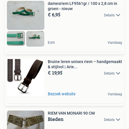
damesriem LF9561gr / 100 x 2,8 cm in
groen - nieuw
€ 6,95
Details
Echt
Vandaag
Bruine leren unisex riem – handgemaakt
& stijlvol | Arie...
€ 19,95
Details
Bezoek website
Vandaag
RIEM VAN MONARI 90 CM
Bieden
Details