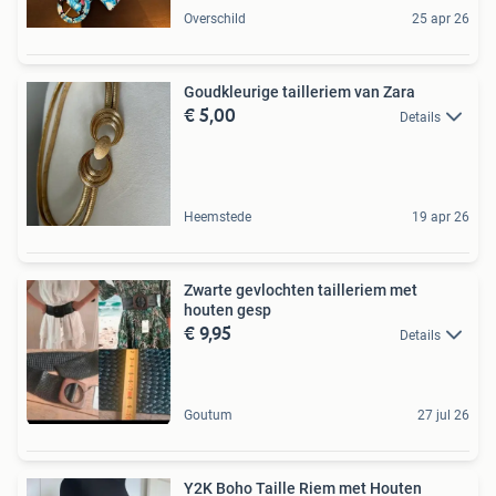
Overschild
25 apr 26
Goudkleurige tailleriem van Zara
€ 5,00
Details
Heemstede
19 apr 26
Zwarte gevlochten tailleriem met
houten gesp
€ 9,95
Details
Goutum
27 jul 26
Y2K Boho Taille Riem met Houten