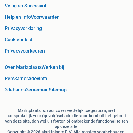
Veilig en Succesvol
Help en Info
Voorwaarden
Privacyverklaring
Cookiebeleid
Privacyvoorkeuren
Over Marktplaats
Werken bij
Perskamer
Adevinta
2dehands
2ememain
Sitemap
Marktplaats is, voor zover wettelijk toegestaan, niet
aansprakelijk voor (gevolg)schade die voortkomt uit het gebruik
van deze site, dan wel uit fouten of ontbrekende functionaliteiten
op deze site.
Copyright © 2026 Marktplaats B.V. Alle rechten voorbehouden.