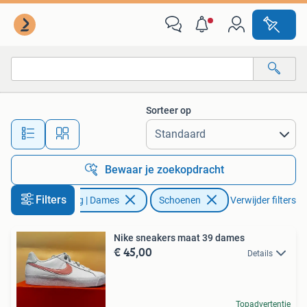
Schoenen
Sorteer op
Alle afstanden…
Bewaar je zoekopdracht
Filters
Kleding | Dames
Schoenen
Verwijder filters
Nike sneakers maat 39 dames
€ 45,00
Details
Topadvertentie