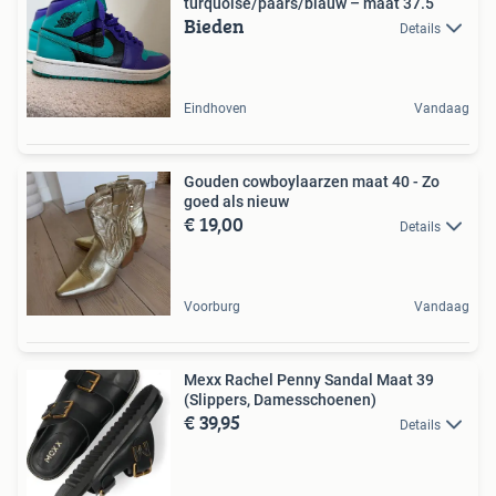
turquoise/paars/blauw – maat 37.5
Bieden
Details
Eindhoven
Vandaag
Gouden cowboylaarzen maat 40 - Zo
goed als nieuw
€ 19,00
Details
Voorburg
Vandaag
Mexx Rachel Penny Sandal Maat 39
(Slippers, Damesschoenen)
€ 39,95
Details