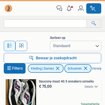
Schoenen
Sorteer op
Alle afstanden…
Bewaar je zoekopdracht
Filters
Kleding | Dames
Schoenen
Verwijder
Saucony maat 40.5 sneakers uniseks
€ 75,00
Details
Topadvertentie