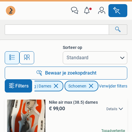
Schoenen
Sorteer op
Alle afstanden…
Bewaar je zoekopdracht
Filters
Kleding | Dames
Schoenen
Verwijder filters
Nike air max (38.5) dames
€ 99,00
Details
Topadvertentie