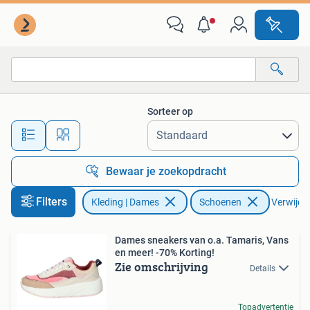
Schoenen
Sorteer op
Alle afstanden…
Bewaar je zoekopdracht
Filters
Kleding | Dames
Schoenen
Verwijder
Dames sneakers van o.a. Tamaris, Vans
en meer! -70% Korting!
Zie omschrijving
Details
Topadvertentie