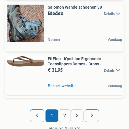
Salomon Wandelschoenen 38
Bieden
Details
Nuenen
Vandaag
FitFlop - IQushion Ergonomic -
Teenslippers Dames - Brons -
€ 31,95
Details
Bezoek website
Vandaag
1
2
3
Pagina 1 van 3