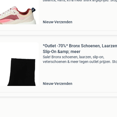
balance, vans, xti & meer sterk afgeprijsd. Sto
teveel betalen en bekijk het aanbod op onze
website! Wees er snel bij want op=op limango,
onli
Nieuw
Verzenden
*Outlet -70%* Bronx Schoenen, Laarzen
Slip-On &amp; meer
Sale! Bronx schoenen, laarzen, slip-on,
veterschoenen & meer tegen outlet prijzen. St
met teveel betalen en bekijk het aanbod op on
website! Wees er snel bij want op=op limango,
online shop
Nieuw
Verzenden