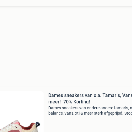
Dames sneakers van o.a. Tamaris, Van
meer! -70% Korting!
Dames sneakers van ondere andere tamaris, 
balance, vans, xti & meer sterk afgeprijsd. Sto
teveel betalen en bekijk het aanbod op onze
website! Wees er snel bij want op=op limango,
onli