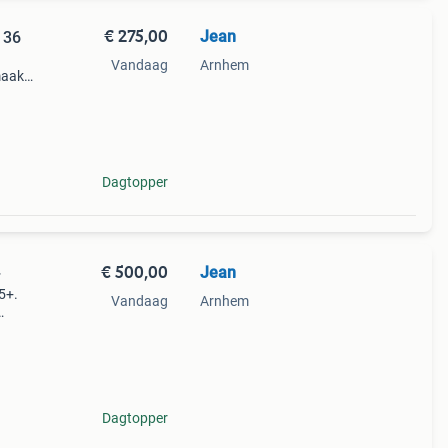
€ 275,00
Jean
 36
Vandaag
Arnhem
maakt
abele
le
Dagtopper
€ 500,00
Jean
+
5+.
Vandaag
Arnhem
l,
Dagtopper