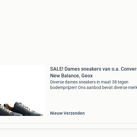
SALE! Dames sneakers van o.a. Conver
New Balance, Geox
Diverse dames sneakers in maat 38 tegen
bodemprijzen! Ons aanbod bevat diverse mer
zoals converse, vans, new balance, geox & me
Stop met teveel betalen en bekijk het aanbod 
onze website!
Nieuw
Verzenden