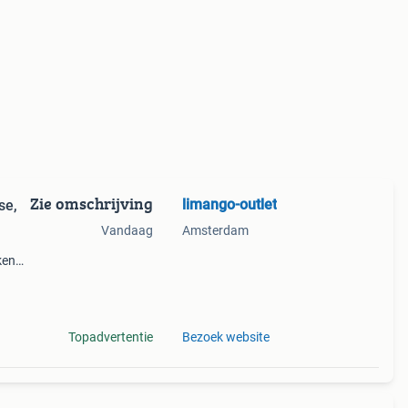
Zie omschrijving
limango-outlet
se,
Vandaag
Amsterdam
ken
er!
op
Topadvertentie
Bezoek website