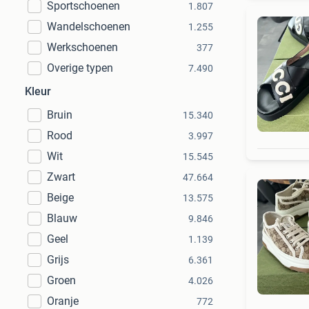
Sportschoenen
1.807
Wandelschoenen
1.255
Werkschoenen
377
Overige typen
7.490
Kleur
Bruin
15.340
Rood
3.997
Wit
15.545
Zwart
47.664
Beige
13.575
Blauw
9.846
Geel
1.139
Grijs
6.361
Groen
4.026
Oranje
772