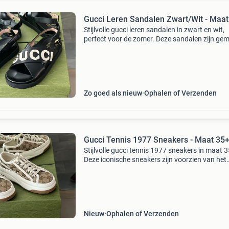
Gucci Leren Sandalen Zwart/Wit - Maat
Stijlvolle gucci leren sandalen in zwart en wit,
perfect voor de zomer. Deze sandalen zijn ge
van hoogwaardig leer en hebben een comfort
pasvorm. Ze zijn nieuw en komen in de origine
doos.
Zo goed als nieuw
Ophalen of Verzenden
Gucci Tennis 1977 Sneakers - Maat 35
Stijlvolle gucci tennis 1977 sneakers in maat 3
Deze iconische sneakers zijn voorzien van het
kenmerkende gg-monogram en bieden een
comfortabele pasvorm. Perfect voor een casua
luxe look. Ze zijn
Nieuw
Ophalen of Verzenden