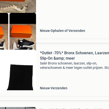
zorgvuldig v
Nieuw
Ophalen of Verzenden
*Outlet -70%* Bronx Schoenen, Laarzen
Slip-On &amp; meer
Sale! Bronx schoenen, laarzen, slip-on,
veterschoenen & meer tegen outlet prijzen. St
met teveel betalen en bekijk het aanbod op on
website! Wees er snel bij want op=op limango,
online shop
Nieuw
Verzenden