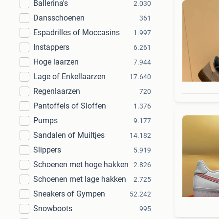
Ballerina's
2.030
Dansschoenen
361
Espadrilles of Moccasins
1.997
Instappers
6.261
Hoge laarzen
7.944
Lage of Enkellaarzen
17.640
Regenlaarzen
720
Pantoffels of Sloffen
1.376
Pumps
9.177
Sandalen of Muiltjes
14.182
Slippers
5.919
Schoenen met hoge hakken
2.826
Schoenen met lage hakken
2.725
Sneakers of Gympen
52.242
Snowboots
995