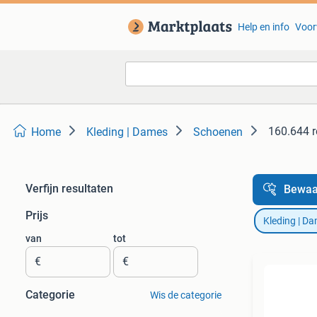
Help en info
Voor
160.644 r
Home
Kleding | Dames
Schoenen
Verfijn resultaten
Bewaa
Prijs
Kleding | D
van
tot
€
€
Categorie
Wis de categorie