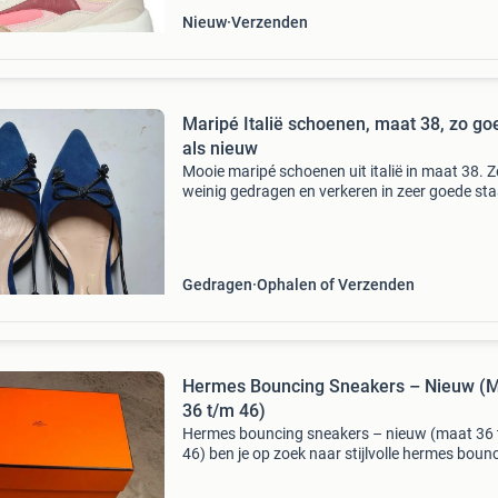
Nieuw
Verzenden
Maripé Italië schoenen, maat 38, zo go
als nieuw
Mooie maripé schoenen uit italië in maat 38. Ze
weinig gedragen en verkeren in zeer goede sta
De schoenen zijn van hoge kwaliteit en hebbe
stijlvolle uitstraling. Alleen op een redelijk b
Gedragen
Ophalen of Verzenden
Hermes Bouncing Sneakers – Nieuw (
36 t/m 46)
Hermes bouncing sneakers – nieuw (maat 36
46) ben je op zoek naar stijlvolle hermes boun
sneakers? Wij bieden nieuwe exemplaren in
verschillende kleuren en maten. De sneakers zi