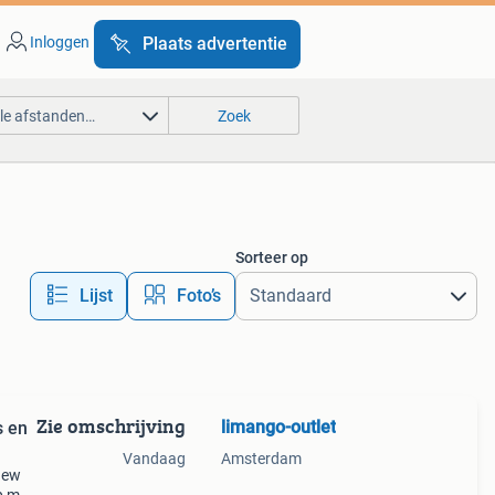
Inloggen
Plaats advertentie
lle afstanden…
Zoek
Sorteer op
Lijst
Foto’s
Zie omschrijving
limango-outlet
s en
Vandaag
Amsterdam
new