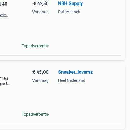
€ 47,50
NBH Supply
t 40
Vandaag
Puttershoek
hele
lauw
Topadvertentie
€ 45,00
Sneaker_loversz
t: eu
Vandaag
Heel Nederland
inele
Topadvertentie