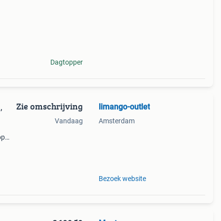
Dagtopper
Zie omschrijving
limango-outlet
,
Vandaag
Amsterdam
op
ze
 de
Bezoek website