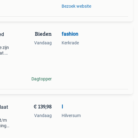
Bezoek website
Bieden
fashion
ed
Vandaag
Kerkrade
 zijn
at.
n een
Dagtopper
€ 139,98
I
Maat
Vandaag
Hilversum
 t/m
cing
jn