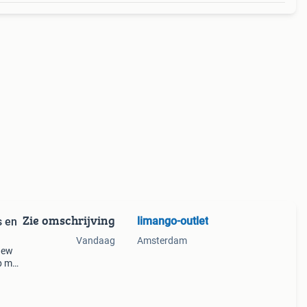
Zie omschrijving
limango-outlet
s en
Vandaag
Amsterdam
new
p met
 de