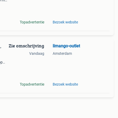
p met
 de
Topadvertentie
Bezoek website
Zie omschrijving
limango-outlet
,
Vandaag
Amsterdam
op
ze
 de
Topadvertentie
Bezoek website