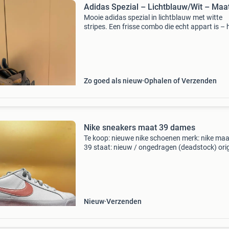
Adidas Spezial – Lichtblauw/Wit – Maa
Mooie adidas spezial in lichtblauw met witte
stripes. Een frisse combo die echt appart is – 
goede staat. Maat 40 hele goede staat lichtb
suède met witte stripes gum sole (bruin) grijze
veters
Zo goed als nieuw
Ophalen of Verzenden
Nike sneakers maat 39 dames
Te koop: nieuwe nike schoenen merk: nike maa
39 staat: nieuw / ongedragen (deadstock) orig
doos: ja interesse of vragen? Stuur gerust een
bericht. Een serieus bod is altijd welkom.
Nieuw
Verzenden