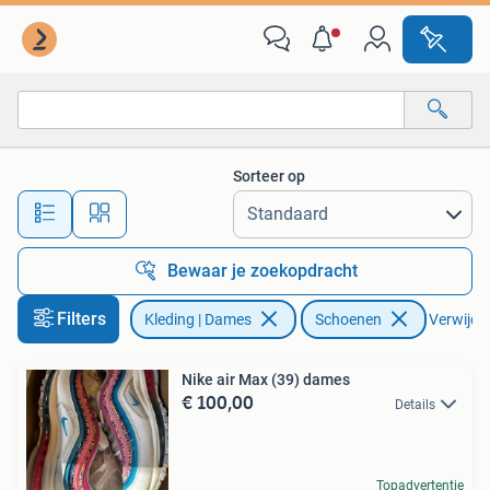
Schoenen
Sorteer op
Alle afstanden…
Bewaar je zoekopdracht
Filters
Kleding | Dames
Schoenen
Verwijder
Nike air Max (39) dames
€ 100,00
Details
Topadvertentie