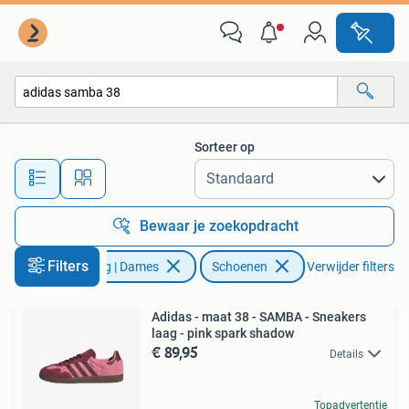
Schoenen
Sorteer op
Alle afstanden…
Bewaar je zoekopdracht
Filters
Kleding | Dames
Schoenen
Verwijder filters
Adidas - maat 38 - SAMBA - Sneakers
laag - pink spark shadow
€ 89,95
Details
Topadvertentie