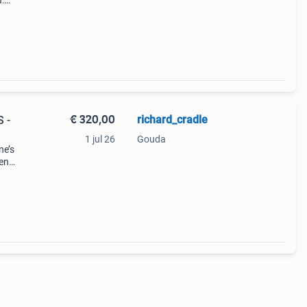
:
suède
€ 320,00
richard_cradle
S -
1 jul 26
Gouda
ne’s
 en
nden