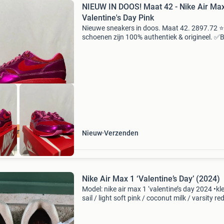
NIEUW IN DOOS! Maat 42 - Nike Air Ma
Valentine's Day Pink
Nieuwe sneakers in doos. Maat 42. 2897.72 ⭐
schoenen zijn 100% authentiek & origineel. ✅
assortiment nike air max 90, 1, one, 95, 97.
❓Vragen? Stuur een bericht! Wij reageren snel
help
00% origineel
Nieuw
Verzenden
Nike Air Max 1 ‘Valentine’s Day’ (2024)
Model: nike air max 1 ‘valentine’s day 2024 •kle
sail / light soft pink / coconut milk / varsity red
baroque brown •kenmerk: romantische
valentine‑thema met roze accenten en kleine