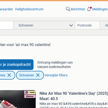
waarden
Veiligheidscentrum
Berichten
Meldingen
Schoenen
A
aten
voor 'air max 90 valentine'
Ontvang meldingen van
r je zoekopdracht
nieuwe zoekresultaten
ames
Schoenen
Verwijder filters
Nike Air Max 90 'Valentine's Day' (2025
Maat: 40.5
Nike air max 90 &#39;valentine&#39;s day&#