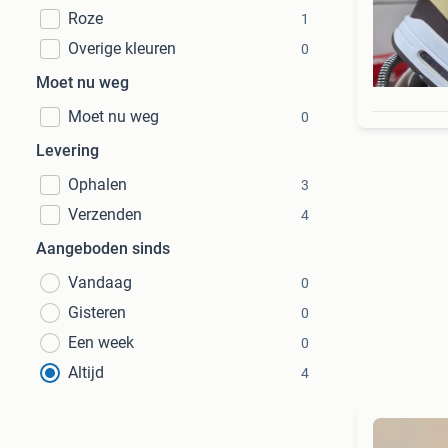
Roze
1
Overige kleuren
0
Moet nu weg
Moet nu weg
0
Levering
Ophalen
3
Verzenden
4
Aangeboden sinds
Vandaag
0
Gisteren
0
Een week
0
Altijd
4