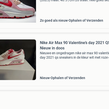
(2025) maat: 40.5 | Cm 26 staat: heel goed sku
dd8029-100 og doos: nee materialen: leer en 
volg ons: fb - @ beter dit | insta & mp
Zo goed als nieuw
Ophalen of Verzenden
Nike Air Max 90 Valentine’s day 2021 Q
Nieuw in doos
Nieuwe en ongedragen nike air max 90 valenti
day 2021 qs sneakers in de kleur wit met roze
rode accenten. Maat eur 40.5. Perfect voor de
sneakerliefhebber! Ophalen in gouda of verze
kosten
Nieuw
Ophalen of Verzenden