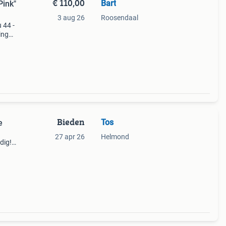
€ 110,00
Bart
Pink"
3 aug 26
Roosendaal
u 44 -
ing
Bieden
Tos
e
27 apr 26
Helmond
dig!
ten