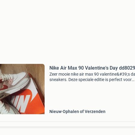
Nike Air Max 90 Valentine
Zeer mooie nike air max 90 valentine&#39;s d
sneakers. Deze speciale editie is perfect voor
liefhebbers van unieke sneakers. Ze zijn nieuw
klaar om gedragen te worden. Een echte
eyecatcher! I
Nieuw
Ophalen of Verzenden