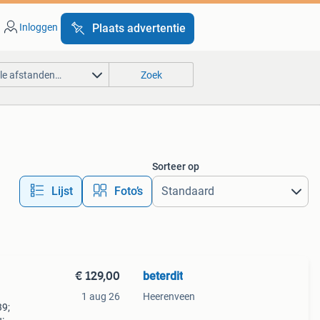
Inloggen
Plaats advertentie
lle afstanden…
Zoek
Sorteer op
Lijst
Foto’s
€ 129,00
beterdit
)
1 aug 26
Heerenveen
39;