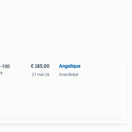
€ 185,00
Angelique
's Day dd8029-100
ay
21 mei 26
Overdinkel
 en