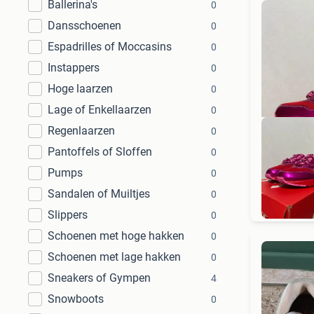
Ballerina's
0
Dansschoenen
0
Espadrilles of Moccasins
0
Instappers
0
Hoge laarzen
0
Lage of Enkellaarzen
0
Regenlaarzen
0
Pantoffels of Sloffen
0
Pumps
0
1
Sandalen of Muiltjes
0
Slippers
0
Schoenen met hoge hakken
0
Schoenen met lage hakken
0
Sneakers of Gympen
4
Snowboots
0