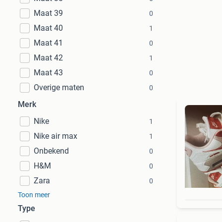
Maat 39
0
Maat 40
1
Maat 41
0
Maat 42
1
Maat 43
0
Overige maten
0
Merk
Nike
1
Nike air max
1
Onbekend
0
H&M
0
Zara
0
Toon meer
Type