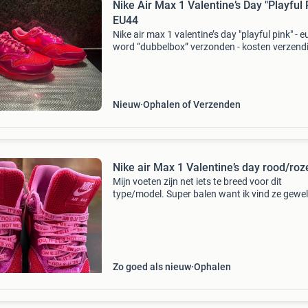
Nike Air Max 1 Valentine’s Day "Playful 
EU44
Nike air max 1 valentine’s day "playful pink" - e
word “dubbelbox” verzonden - kosten verzend
voor de koper! - Nieuw in doos bekijk ook mijn
andere advertenties
Nieuw
Ophalen of Verzenden
Nike air Max 1 Valentine’s day rood/roz
Mijn voeten zijn net iets te breed voor dit
type/model. Super balen want ik vind ze gewel
Keer of drie aangehad en tegen iets aan gesto
waardoor er op één van de twee een mini
beschadiging zit
Zo goed als nieuw
Ophalen