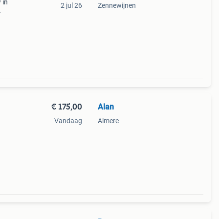
 in
2 jul 26
Zennewijnen
€ 175,00
Alan
Vandaag
Almere