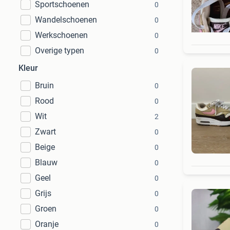
Sportschoenen
0
Wandelschoenen
0
Werkschoenen
0
Overige typen
0
Kleur
Bruin
0
Rood
0
Wit
2
Zwart
0
Beige
0
Blauw
0
Geel
0
Grijs
0
Groen
0
Oranje
0