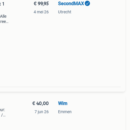
€ 99,95
SecondMAX
x 1
4 mei 26
Utrecht
Alle
Breed
 en
€ 40,00
Wim
ur:
7 jun 26
Emmen
 /