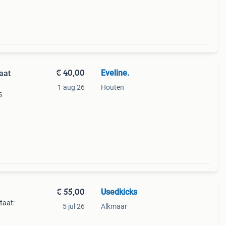
€ 40,00
Eveline.
aat
1 aug 26
Houten
5
€ 55,00
Usedkicks
taat:
5 jul 26
Alkmaar