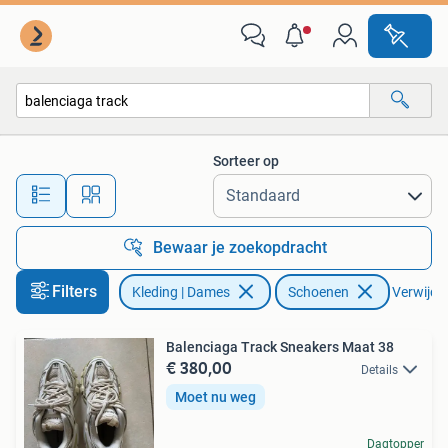
Schoenen
Sorteer op
Alle afstanden…
Bewaar je zoekopdracht
Filters
Kleding | Dames
Schoenen
Verwijder
Balenciaga Track Sneakers Maat 38
€ 380,00
Details
Moet nu weg
Dagtopper