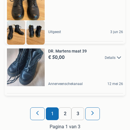
Uitgeest
3 jun 26
DR. Martens maat 39
€ 50,00
Details
Annerveenschekanaal
12 mei 26
1
2
3
Pagina 1 van 3