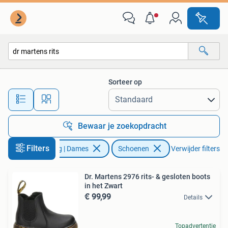
Schoenen
Sorteer op
Alle afstanden…
Bewaar je zoekopdracht
Filters
Kleding | Dames
Schoenen
Verwijder filters
Dr. Martens 2976 rits- & gesloten boots
in het Zwart
€ 99,99
Details
Topadvertentie