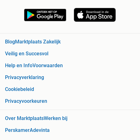
Blog
Marktplaats Zakelijk
Veilig en Succesvol
Help en Info
Voorwaarden
Privacyverklaring
Cookiebeleid
Privacyvoorkeuren
Over Marktplaats
Werken bij
Perskamer
Adevinta