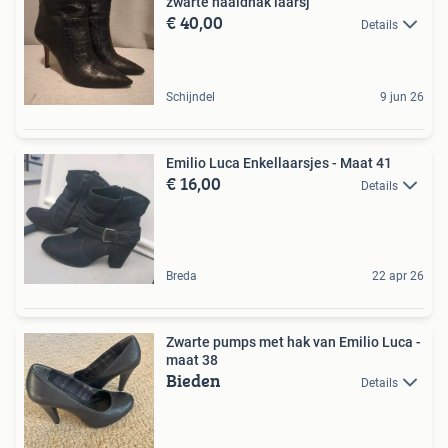
zwarte naaldhak laarsj
€ 40,00
Details
Schijndel
9 jun 26
Emilio Luca Enkellaarsjes - Maat 41
€ 16,00
Details
Breda
22 apr 26
Zwarte pumps met hak van Emilio Luca -
maat 38
Bieden
Details