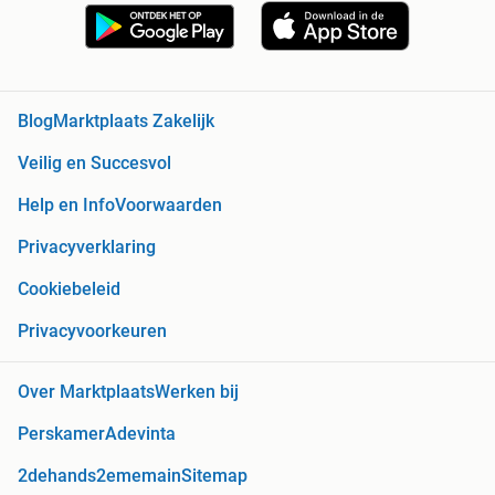
Blog
Marktplaats Zakelijk
Veilig en Succesvol
Help en Info
Voorwaarden
Privacyverklaring
Cookiebeleid
Privacyvoorkeuren
Over Marktplaats
Werken bij
Perskamer
Adevinta
2dehands
2ememain
Sitemap