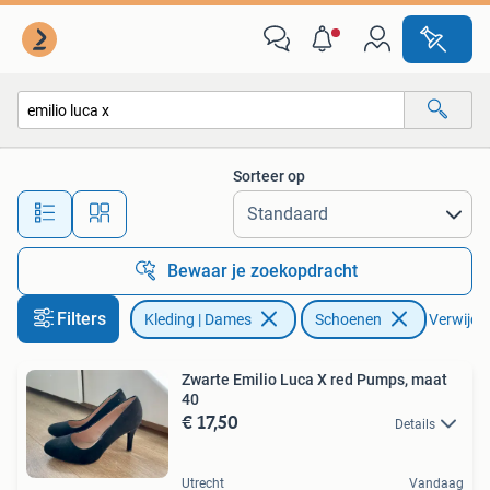
Schoenen
Sorteer op
Alle afstanden…
Bewaar je zoekopdracht
Filters
Kleding | Dames
Schoenen
Verwijder
Zwarte Emilio Luca X red Pumps, maat
40
€ 17,50
Details
Utrecht
Vandaag