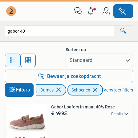
Schoenen
Sorteer op
Alle afstanden…
Bewaar je zoekopdracht
Filters
Kleding | Dames
Schoenen
Verwijder filters
Gabor Loafers in maat 40½ Roze
€ 49,95
Details