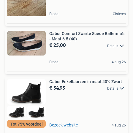
Breda
Gisteren
Gabor Comfort Zwarte Suède Ballerina's
- Maat 6.5 (40)
€ 25,00
Details
Breda
4 aug 26
Gabor Enkellaarzen in maat 40½ Zwart
€ 54,95
Details
Tot 75% voordeel
Bezoek website
4 aug 26