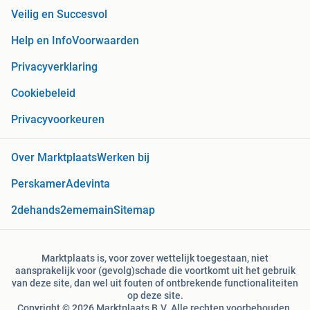
Veilig en Succesvol
Help en Info
Voorwaarden
Privacyverklaring
Cookiebeleid
Privacyvoorkeuren
Over Marktplaats
Werken bij
Perskamer
Adevinta
2dehands
2ememain
Sitemap
Marktplaats is, voor zover wettelijk toegestaan, niet
aansprakelijk voor (gevolg)schade die voortkomt uit het gebruik
van deze site, dan wel uit fouten of ontbrekende functionaliteiten
op deze site.
Copyright © 2026 Marktplaats B.V. Alle rechten voorbehouden.