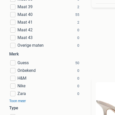
Maat 39
2
Maat 40
55
Maat 41
2
Maat 42
0
Maat 43
0
Overige maten
0
Merk
Guess
50
Onbekend
0
H&M
0
Nike
0
Zara
0
Toon meer
Type