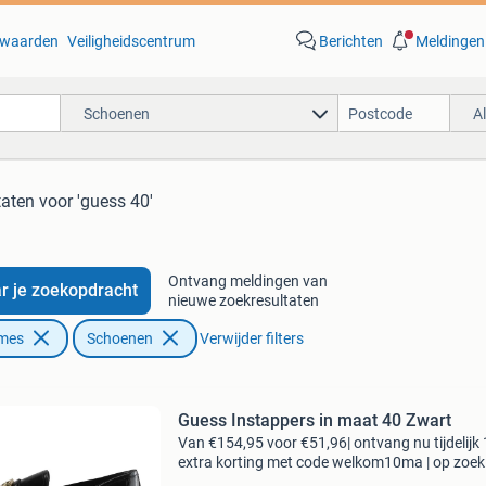
waarden
Veiligheidscentrum
Berichten
Meldingen
Schoenen
A
taten
voor 'guess 40'
Ontvang meldingen van
r je zoekopdracht
nieuwe zoekresultaten
ames
Schoenen
Verwijder filters
Guess Instappers in maat 40 Zwart
Van €154,95 voor €51,96| ontvang nu tijdelijk
extra korting met code welkom10ma | op zoek
topkwaliteit schoenen voor een fractie van de