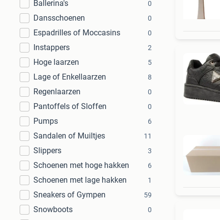
Ballerina's
0
Dansschoenen
0
Espadrilles of Moccasins
0
Instappers
2
Hoge laarzen
5
Lage of Enkellaarzen
8
Regenlaarzen
0
Pantoffels of Sloffen
0
Pumps
6
Sandalen of Muiltjes
11
Slippers
3
Schoenen met hoge hakken
6
Schoenen met lage hakken
1
Sneakers of Gympen
59
Snowboots
0