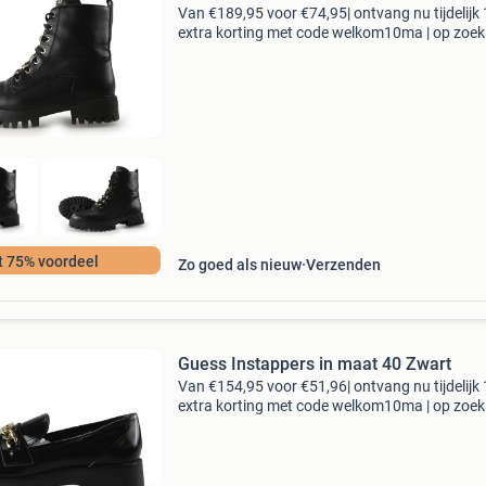
Van €189,95 voor €74,95| ontvang nu tijdelijk
extra korting met code welkom10ma | op zoek
topkwaliteit schoenen voor een fractie van de
nieuwprijs? Bij 95percent vind je refurbished
t 75% voordeel
Zo goed als nieuw
Verzenden
Guess Instappers in maat 40 Zwart
Van €154,95 voor €51,96| ontvang nu tijdelijk
extra korting met code welkom10ma | op zoek
topkwaliteit schoenen voor een fractie van de
nieuwprijs? Bij 95percent vind je refurbished