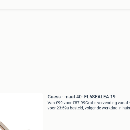
Guess - maat 40- FL6SEALEA 19
Van €99 voor €87.99Gratis verzending vanaf 
voor 23:59u besteld, volgende werkdag in huis
voordelen gratis verzending vanaf € 50,-* voor
23:59 besteld, volgende werkdag in hui