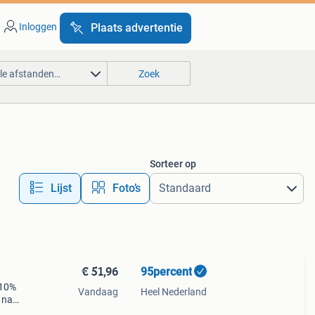
Inloggen
Plaats advertentie
lle afstanden…
Zoek
Sorteer op
Lijst
Foto’s
€ 51,96
95percent
 10%
Vandaag
Heel Nederland
 naar