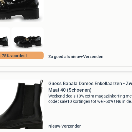
nieuwprijs? Bij 95percent vind je refurbished
t 75% voordeel
Zo goed als nieuw
Verzenden
Guess Babala Dames Enkellaarzen - Zwa
Maat 40 (Schoenen)
Weekend deals 10% extra magazijnkorting me
code : sale10 kortingen tot wel -50% ! Nu in de
aanbieding van € 129,99 voor € 81,95! Gratis
verzending deze stijlvolle herfstlaarzen voor 
z
Nieuw
Verzenden