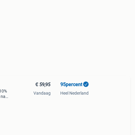
€ 59,95
95percent
 10%
Vandaag
Heel Nederland
 naar