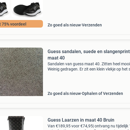
t 75% voordeel
Zo goed als nieuw
Verzenden
Guess sandalen, suede en slangenprint
maat 40
Sandalen van guess maat 40. Zitten heel mooi
Weinig gedragen. Er zit een klein vlekje op het
dat er waarschijnlijk wel af gaat ( zie laatste f
Ik heb het nog niet geprobeerd. Daarom €
Zo goed als nieuw
Ophalen of Verzenden
Guess Laarzen in maat 40 Bruin
Van €189,95 voor €74,95| ontvang nu tijdelijk