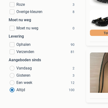
Roze
3
Overige kleuren
8
Moet nu weg
Moet nu weg
0
To
Levering
Ophalen
90
Verzenden
81
Aangeboden sinds
Vandaag
2
Gisteren
3
Een week
12
Altijd
100