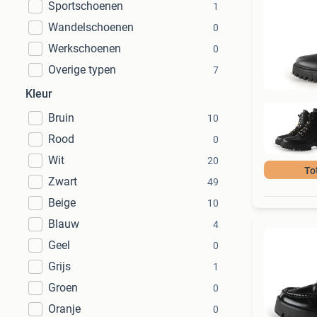
Sportschoenen
1
Wandelschoenen
0
Werkschoenen
0
Overige typen
7
Kleur
Bruin
10
Rood
0
Wit
20
To
Zwart
49
Beige
10
Blauw
4
Geel
0
Grijs
1
Groen
0
Oranje
0