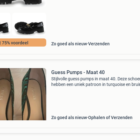
t 75% voordeel
Zo goed als nieuw
Verzenden
Guess Pumps - Maat 40
Stijlvolle guess pumps in maat 40. Deze scho
hebben een uniek patroon in turquoise en brui
gecombineerd met een kurken hak en plateauz
De hak is 14 cm hoog. Perfect voor een avondj
of e
Zo goed als nieuw
Ophalen of Verzenden