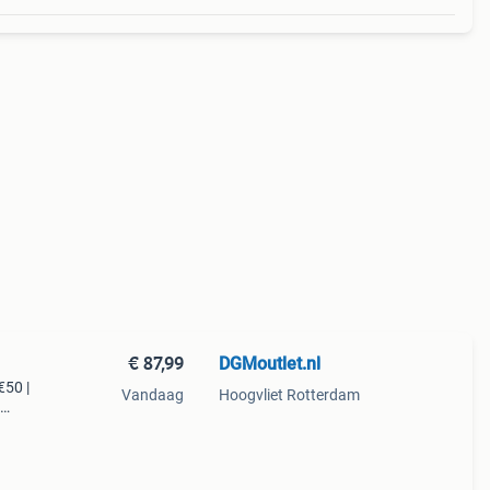
€ 87,99
DGMoutlet.nl
€50 |
Vandaag
Hoogvliet Rotterdam