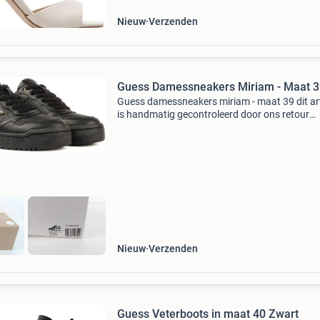
Nieuw
Verzenden
Guess Damessneakers Miriam - Maat 3
Guess damessneakers miriam - maat 39 dit art
is handmatig gecontroleerd door ons retour
evaluatieteam. Bekijk altijd de detailfoto per k
die hoort bij onderstaande status omschrijvin
Artikels
Nieuw
Verzenden
Guess Veterboots in maat 40 Zwart