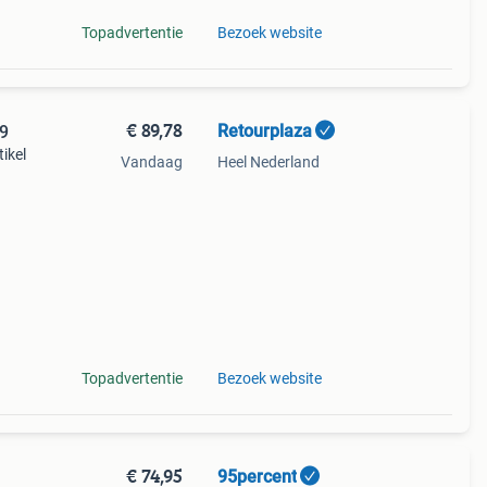
Topadvertentie
Bezoek website
€ 89,78
Retourplaza
9
ikel
Vandaag
Heel Nederland
ant
g.
Topadvertentie
Bezoek website
€ 74,95
95percent