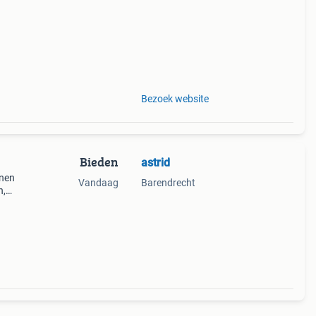
Bezoek website
Bieden
astrid
enen
Vandaag
Barendrecht
n,
ool.
e uit