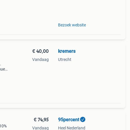
Bezoek website
€ 40,00
kremers
Vandaag
Utrecht
.
 suede
oto).
€ 74,95
95percent
 10%
Vandaag
Heel Nederland