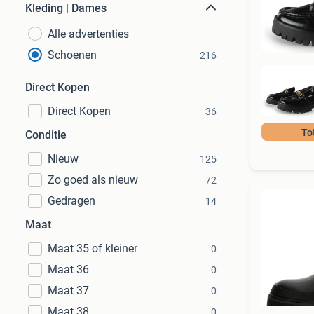
Kleding | Dames
Alle advertenties
Schoenen
216
Direct Kopen
Direct Kopen
36
To
Conditie
Nieuw
125
Zo goed als nieuw
72
Gedragen
14
Maat
Maat 35 of kleiner
0
Maat 36
0
Maat 37
0
Maat 38
0