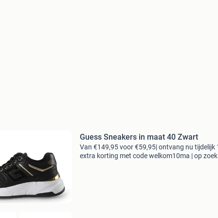
Guess Sneakers in maat 40 Zwart
Van €149,95 voor €59,95| ontvang nu tijdelijk
extra korting met code welkom10ma | op zoek
topkwaliteit schoenen voor een fractie van de
nieuwprijs? Bij 95percent vind je refurbished