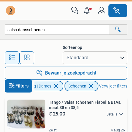
Schoenen
Sorteer op
Alle afstanden…
Bewaar je zoekopdracht
Filters
Kleding | Dames
Schoenen
Verwijder filters
Tango / Salsa schoenen Flabella BsAs,
maat 38 en 38,5
€ 25,00
Details
Zeist
4 aug 26