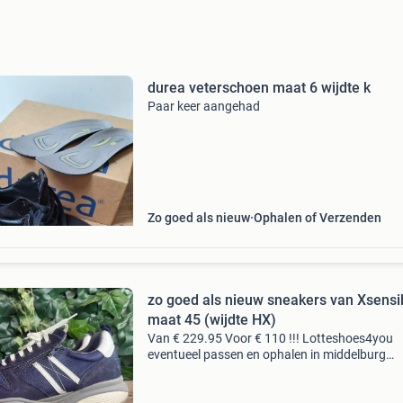
durea veterschoen maat 6 wijdte k
Paar keer aangehad
Zo goed als nieuw
Ophalen of Verzenden
zo goed als nieuw sneakers van Xsensi
maat 45 (wijdte HX)
Van € 229.95 Voor € 110 !!! Lotteshoes4you
eventueel passen en ophalen in middelburg
verzending op maandag en vrijdag zo goed al
nieuw model swx3 maat 45 maat 10,5 wijdte 