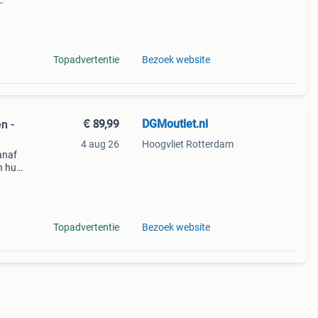
,
grote
Topadvertentie
Bezoek website
€ 89,99
DGMoutlet.nl
n -
4 aug 26
Hoogvliet Rotterdam
anaf
n huis
aars
Topadvertentie
Bezoek website