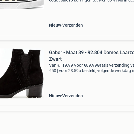
code : sale10 kortingen tot wel -50% ! Nu in de
aanbieding van € 69,99 voor € 35,99! Maat: 39
pasvorm: normaal, valt klein: bestel een maat 
Nieuw
Verzenden
Gabor - Maat 39 - 92.804 Dames Laarze
Zwart
Van €119.99 Voor €89.99Gratis verzending v
€50 | voor 23:59u besteld, volgende werkdag i
mooi & comfortabel! Dat is deze zwarte enkell
804 uit de comfort collectie van
Nieuw
Verzenden