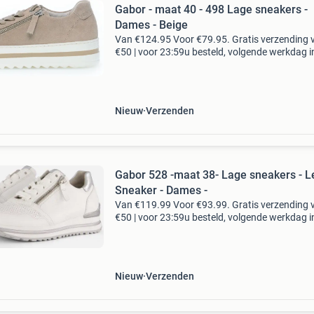
Gabor - maat 40 - 498 Lage sneakers -
Dames - Beige
Van €124.95 Voor €79.95. Gratis verzending 
€50 | voor 23:59u besteld, volgende werkdag i
huis. Deze oudroze lage sneaker 498 komt uit
comfort collectie van het merk gabor. Com
Nieuw
Verzenden
Gabor 528 -maat 38- Lage sneakers - L
Sneaker - Dames -
Van €119.99 Voor €93.99. Gratis verzending 
€50 | voor 23:59u besteld, volgende werkdag i
huis. Deze witte lage sneaker 528 komt uit de
comfort collectie van het merk gabor. Comfo
Nieuw
Verzenden