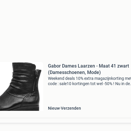
Gabor Dames Laarzen - Maat 41 zwart
(Damesschoenen, Mode)
Weekend deals 10% extra magazijnkorting me
code : sale10 kortingen tot wel -50% ! Nu in de
aanbieding van € 119,99 voor € 99,00! Gratis
verzending mooi &; comfortabel! Dat is deze 
en
Nieuw
Verzenden