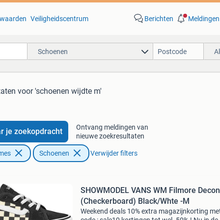
waarden
Veiligheidscentrum
Berichten
Meldingen
Schoenen
A
taten
voor 'schoenen wijdte m'
Ontvang meldingen van
r je zoekopdracht
nieuwe zoekresultaten
ames
Schoenen
Verwijder filters
SHOWMODEL VANS WM Filmore Decon
(Checkerboard) Black/Whte -M
Weekend deals 10% extra magazijnkorting me