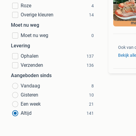
Roze
4
Overige kleuren
14
ma
Moet nu weg
Moet nu weg
0
Levering
Ook van 
Bekijk all
Ophalen
137
Verzenden
136
Aangeboden sinds
Vandaag
8
Gisteren
10
Een week
21
Altijd
141