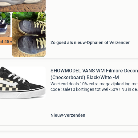
afmeting uitnee
t 45 wijdte HX
Zo goed als nieuw
Ophalen of Verzenden
SHOWMODEL VANS WM Filmore Decon
(Checkerboard) Black/Whte -M
Weekend deals 10% extra magazijnkorting me
code : sale10 kortingen tot wel -50% ! Nu in de
aanbieding van € 69,99 voor € 35,99! Maat: 39
pasvorm: normaal, valt klein: bestel een maat 
Nieuw
Verzenden