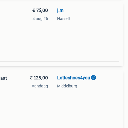
€ 75,00
j.m
4 aug 26
Hasselt
€ 125,00
Lotteshoes4you
maat
Vandaag
Middelburg
ieuw
g