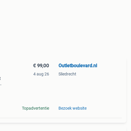
€ 99,00
Outletboulevard.nl
4 aug 26
Sliedrecht
t
zwarte
Topadvertentie
Bezoek website