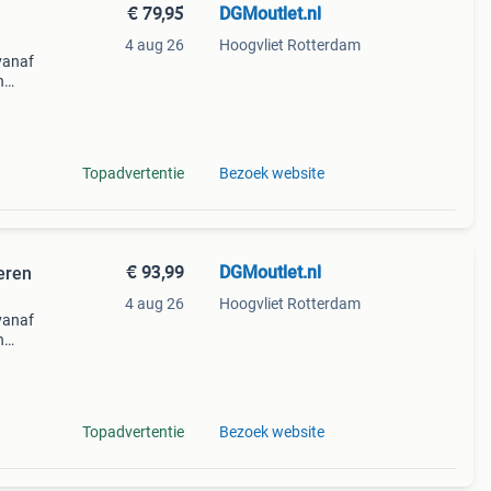
€ 79,95
DGMoutlet.nl
4 aug 26
Hoogvliet Rotterdam
vanaf
n
 de
Topadvertentie
Bezoek website
€ 93,99
DGMoutlet.nl
eren
4 aug 26
Hoogvliet Rotterdam
vanaf
n
Topadvertentie
Bezoek website