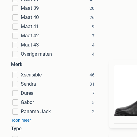
Maat 39
20
Maat 40
26
Maat 41
9
Maat 42
7
Maat 43
4
Overige maten
4
Merk
Xsensible
46
Sendra
31
Durea
7
Gabor
5
Panama Jack
2
Toon meer
Type