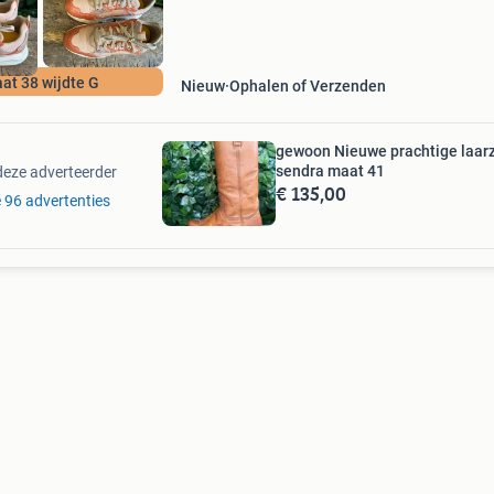
at 38 wijdte G
Nieuw
Ophalen of Verzenden
gewoon Nieuwe prachtige laar
sendra maat 41
deze adverteerder
€ 135,00
e 96 advertenties