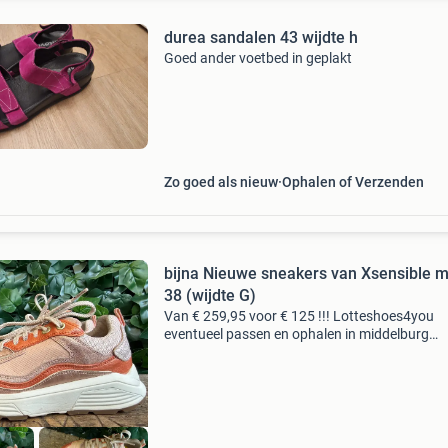
durea sandalen 43 wijdte h
Goed ander voetbed in geplakt
Zo goed als nieuw
Ophalen of Verzenden
bijna Nieuwe sneakers van Xsensible 
38 (wijdte G)
Van € 259,95 voor € 125 !!! Lotteshoes4you
eventueel passen en ophalen in middelburg
verzending op maandag en vrijdag gewoon n
amper gedragen model milau maat 38 wijdte 
afmetingen uitn