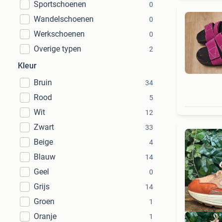
Sportschoenen
0
Wandelschoenen
0
Werkschoenen
0
Overige typen
2
Kleur
Bruin
34
Rood
5
Wit
12
Zwart
33
Beige
4
Blauw
14
Geel
0
Grijs
14
Groen
1
Oranje
1