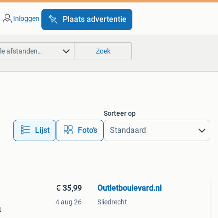
Inloggen
Plaats advertentie
lle afstanden…
Zoek
Sorteer op
Lijst
Foto’s
€ 35,99
Outletboulevard.nl
4 aug 26
Sliedrecht
t