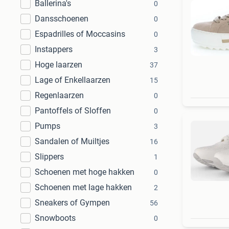
Ballerina's
0
Dansschoenen
0
Espadrilles of Moccasins
0
Instappers
3
Hoge laarzen
37
Lage of Enkellaarzen
15
Regenlaarzen
0
Pantoffels of Sloffen
0
Pumps
3
Sandalen of Muiltjes
16
Slippers
1
Schoenen met hoge hakken
0
Schoenen met lage hakken
2
Sneakers of Gympen
56
Snowboots
0