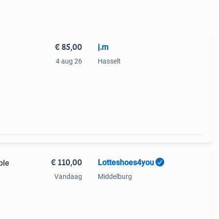
€ 85,00
j.m
4 aug 26
Hasselt
€ 110,00
Lotteshoes4you
ble
Vandaag
Middelburg
s
hx