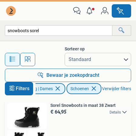
Schoenen
Sorteer op
Alle afstanden…
Bewaar je zoekopdracht
Filters
Kleding | Dames
Schoenen
Verwijder filters
Sorel Snowboots in maat 38 Zwart
€ 64,95
Details