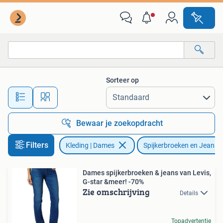
Spijkerbroeken en Jeans
Sorteer op
Alle afstanden…
Bewaar je zoekopdracht
Filters
Kleding | Dames
Spijkerbroeken en Jeans
Dames spijkerbroeken & jeans van Levis,
G-star &meer! -70%
Zie omschrijving
Details
Topadvertentie