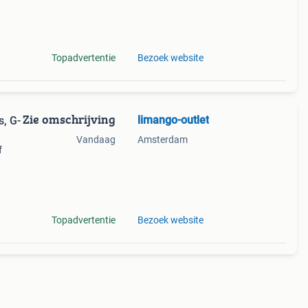
n wit
Topadvertentie
Bezoek website
Zie omschrijving
limango-outlet
s, G-
Vandaag
Amsterdam
f
l
Topadvertentie
Bezoek website