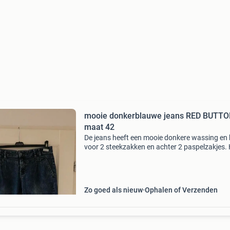
mooie donkerblauwe jeans RED BUTT
maat 42
De jeans heeft een mooie donkere wassing en 
voor 2 steekzakken en achter 2 paspelzakjes.
denim met 1% elastaan is in zeer goede staat, 
er ongedragen uit. Het is een aansluitend mod
Zo goed als nieuw
Ophalen of Verzenden