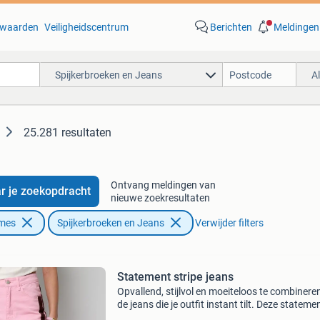
waarden
Veiligheidscentrum
Berichten
Meldingen
Spijkerbroeken en Jeans
A
25.281 resultaten
Ontvang meldingen van
r je zoekopdracht
nieuwe zoekresultaten
ames
Spijkerbroeken en Jeans
Verwijder filters
Statement stripe jeans
Opvallend, stijlvol en moeiteloos te combinere
de jeans die je outfit instant tilt. Deze stateme
stripe jeans combineert een rechte snit met ee