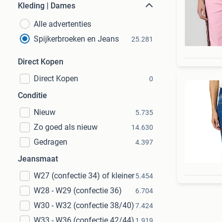
Kleding | Dames
Alle advertenties
Spijkerbroeken en Jeans
25.281
Direct Kopen
Direct Kopen
0
Conditie
Nieuw
5.735
Zo goed als nieuw
14.630
Gedragen
4.397
Jeansmaat
W27 (confectie 34) of kleiner
5.454
W28 - W29 (confectie 36)
6.704
W30 - W32 (confectie 38/40)
7.424
W33 - W36 (confectie 42/44)
1.919