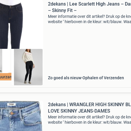
2dekans | Lee Scarlett High Jeans – D
– Skinny Fit –
Meer informatie over dit artikel? Druk op de kno
website ’ hierboven in de kleur: wit/blauw. W
bestellen bij 2dekansje.com? Voor 16:00 beste
morgen in huis binnen nederland. 1 Jaar garan
uurzame Deal
Zo goed als nieuw
Ophalen of Verzenden
2dekans | WRANGLER HIGH SKINNY B
LOVE SKINNY JEANS-DAMES
Meer informatie over dit artikel? Druk op de kno
website ’ hierboven in de kleur: wit/blauw. W
bestellen bij 2dekansje.com? Voor 16:00 beste