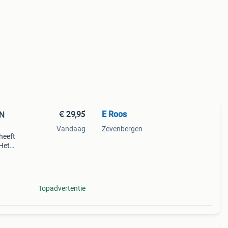
€ 29,95
E Roos
ON
Vandaag
Zevenbergen
heeft
 Het
ziet
el me
Topadvertentie