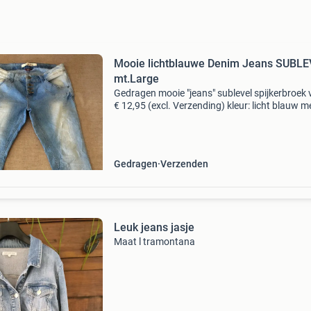
Mooie lichtblauwe Denim Jeans SUBL
mt.Large
Gedragen mooie "jeans" sublevel spijkerbroek 
€ 12,95 (excl. Verzending) kleur: licht blauw m
sublevel maat: large met 2 steekzakken(+ 1
muntzakje) en 2 achterzakken knopensluit
Gedragen
Verzenden
Leuk jeans jasje
Maat l tramontana