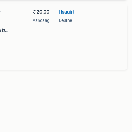
€ 20,00
Itsagirl
w
Vandaag
Deurne
 is
 38