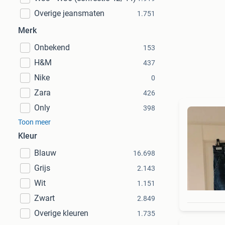
Overige jeansmaten
1.751
Merk
Onbekend
153
H&M
437
Nike
0
Zara
426
Only
398
Toon meer
Kleur
Blauw
16.698
Grijs
2.143
Wit
1.151
Zwart
2.849
Overige kleuren
1.735