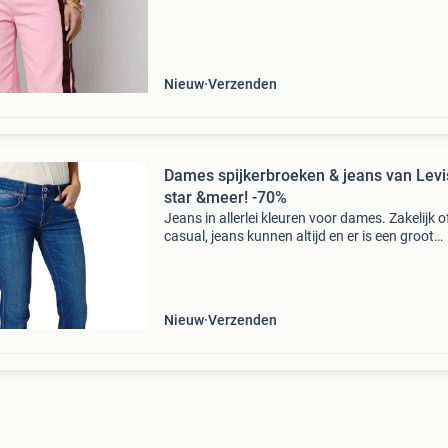
opvallend gestreept design in roze of gebroke
Nieuw
Verzenden
Dames spijkerbroeken & jeans van Levi
star &meer! -70%
Jeans in allerlei kleuren voor dames. Zakelijk o
casual, jeans kunnen altijd en er is een groot
aanbod van verschillende merken. Van o.a.
Benetton, levi's, g-star en meer! Stop met tevee
betalen
Nieuw
Verzenden