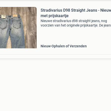
Stradivarius D98 Straight Jeans - Nieu
met prijskaartje
Nieuwe stradivarius d98 straight jeans, nog
voorzien van het originele prijskaartje. De jeans
ongedragen en verkeert in perfecte staat. Een
stijlvolle toevoeging aan elke garderobe. Maat
Nieuw
Ophalen of Verzenden