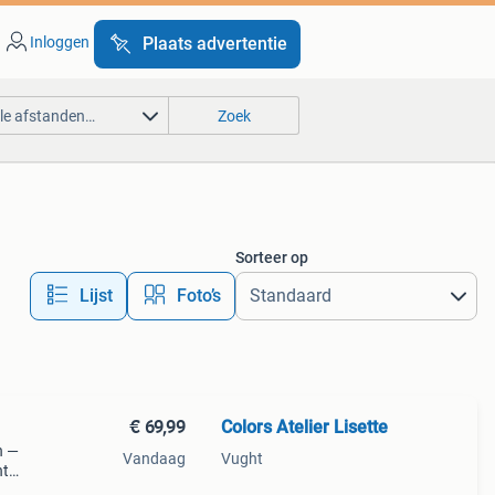
Inloggen
Plaats advertentie
lle afstanden…
Zoek
Sorteer op
Lijst
Foto’s
€ 69,99
Colors Atelier Lisette
n —
Vandaag
Vught
nt
n