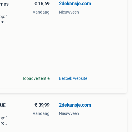
€ 16,49
2dekansje.com
ames
Vandaag
Nieuwveen
p: ‘
aarom
ld,
ti
Topadvertentie
Bezoek website
€ 39,99
2dekansje.com
LUE
Vandaag
Nieuwveen
p: ‘
aarom
ld,