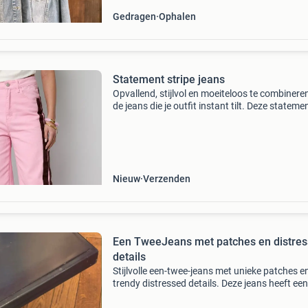
Gedragen
Ophalen
Statement stripe jeans
Opvallend, stijlvol en moeiteloos te combinere
de jeans die je outfit instant tilt. Deze stateme
stripe jeans combineert een rechte snit met ee
opvallend gestreept design in roze of gebroke
Nieuw
Verzenden
Een TweeJeans met patches en distre
details
Stijlvolle een-twee-jeans met unieke patches e
trendy distressed details. Deze jeans heeft een
lichtblauwe wassing met subtiele verfspatten,