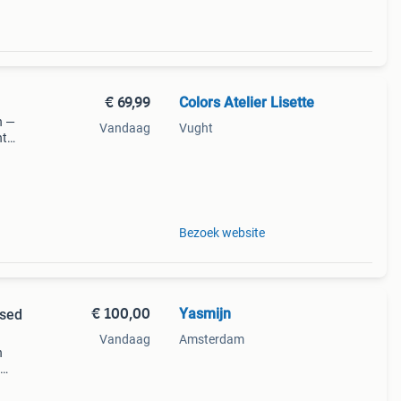
€ 69,99
Colors Atelier Lisette
n —
Vandaag
Vught
nt
n
n wit
Bezoek website
€ 100,00
Yasmijn
ssed
Vandaag
Amsterdam
n
 wat