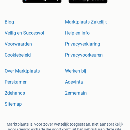
Blog
Marktplaats Zakelijk
Veilig en Succesvol
Help en Info
Voorwaarden
Privacyverklaring
Cookiebeleid
Privacyvoorkeuren
Over Marktplaats
Werken bij
Perskamer
Adevinta
2dehands
2ememain
Sitemap
Marktplaats is, voor zover wettelijk toegestaan, niet aansprakelijk
voor (gevolg)schade die voortkomt uit het gebruik van deze site,