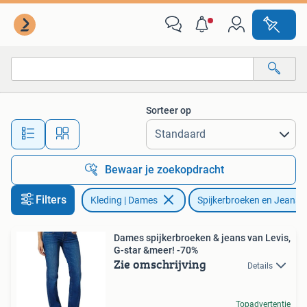
Spijkerbroeken en Jeans
Sorteer op
Alle afstanden…
Bewaar je zoekopdracht
Filters
Kleding | Dames
Spijkerbroeken en Jeans
Dames spijkerbroeken & jeans van Levis,
G-star &meer! -70%
Zie omschrijving
Details
Topadvertentie