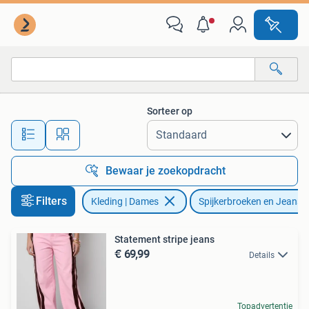
Spijkerbroeken en Jeans
Sorteer op
Alle afstanden…
Bewaar je zoekopdracht
Filters
Kleding | Dames
Spijkerbroeken en Jeans
Statement stripe jeans
€ 69,99
Details
Topadvertentie