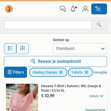
T-shirts
Sorteer op
Alle afstanden…
Bewaar je zoekopdracht
Filters
Kleding | Dames
T-shirts
Verwijder fi
Havana T-Shirt | Katoen | Wit, Oranje &
Roze | S t/m XL
€ 32,99
Details
Topadvertentie