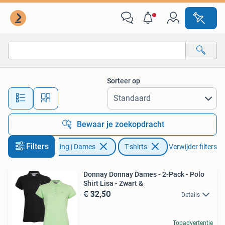
T-shirts
Sorteer op
Alle afstanden…
Bewaar je zoekopdracht
Filters
Kleding | Dames
T-shirts
Verwijder filters
Donnay Donnay Dames - 2-Pack - Polo
Shirt Lisa - Zwart &
€ 32,50
Details
Topadvertentie