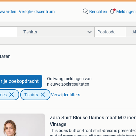
waarden
Veiligheidscentrum
Berichten
Meldingen
T-shirts
A
taten
Ontvang meldingen van
r je zoekopdracht
nieuwe zoekresultaten
ames
T-shirts
Verwijder filters
Zara Shirt Blouse Dames maat M Groe
Vintage
This boas button-front shirt-dress is presented