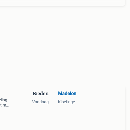
Bieden
Madelon
eling
Vandaag
Kloetinge
t m.