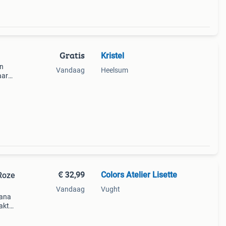
Gratis
Kristel
in
Vandaag
Heelsum
aar
 te
an
€ 32,99
Colors Atelier Lisette
 Roze
Vandaag
Vught
vana
akt
 De