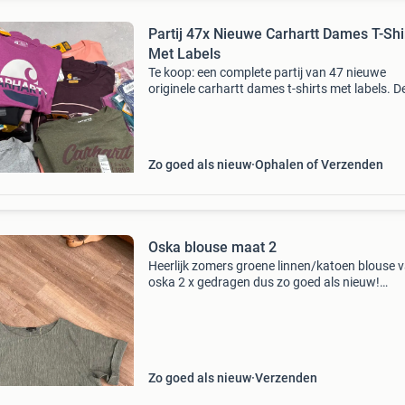
Partij 47x Nieuwe Carhartt Dames T-Shi
Met Labels
Te koop: een complete partij van 47 nieuwe
originele carhartt dames t-shirts met labels. D
shirts zijn in verschillende kleuren, prints en m
en zijn ideaal voor: vinted resellers markthand
webs
Zo goed als nieuw
Ophalen of Verzenden
Oska blouse maat 2
Heerlijk zomers groene linnen/katoen blouse 
oska 2 x gedragen dus zo goed als nieuw!
Nieuwprijs was 195 euro lengte 67 cm oksel to
oksel 57 cm maat 2 is ongeveer 44
Zo goed als nieuw
Verzenden