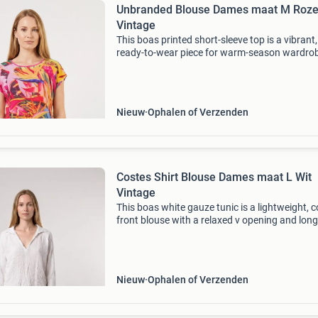
Unbranded Blouse Dames maat M Roz
Vintage
This boas printed short-sleeve top is a vibrant,
ready-to-wear piece for warm-season wardro
The lightweight construction and bold tropical
read as a contemporary casual top with a rel
si
Nieuw
Ophalen of Verzenden
Costes Shirt Blouse Dames maat L Wit
Vintage
This boas white gauze tunic is a lightweight, co
front blouse with a relaxed v opening and long
sleeves — a quiet, versatile piece for layered
european wardrobes. The piece photographs
cleanly wit
Nieuw
Ophalen of Verzenden