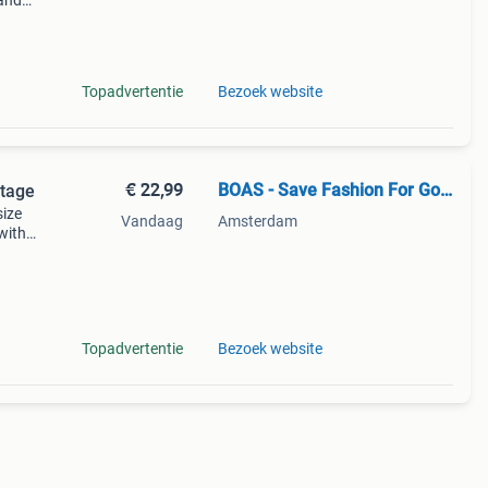
and
 (eu
ured
Topadvertentie
Bezoek website
€ 22,99
BOAS - Save Fashion For Good
tage
size
Vandaag
Amsterdam
with
erfect
Topadvertentie
Bezoek website