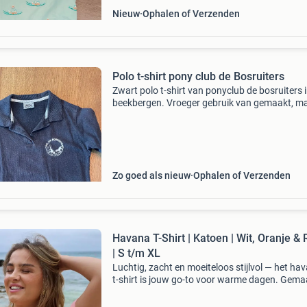
Nieuw
Ophalen of Verzenden
Polo t-shirt pony club de Bosruiters
Zwart polo t-shirt van ponyclub de bosruiters 
beekbergen. Vroeger gebruik van gemaakt, m
nu helaas te klein. Het is een maat s. Gratis op
halen voor iemand die hier wel weer gebruik v
kan m
Zo goed als nieuw
Ophalen of Verzenden
Havana T-Shirt | Katoen | Wit, Oranje &
| S t/m XL
Luchtig, zacht en moeiteloos stijlvol — het ha
t-shirt is jouw go-to voor warme dagen. Gema
van zachte katoenen gebreide stof die heerlijk
ademend zit en de hele dag comfortabel blijft.