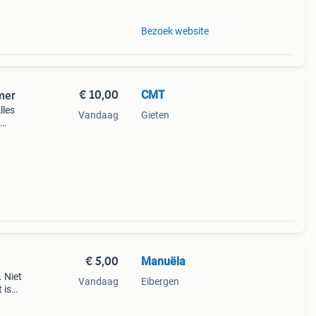
Bezoek website
€ 10,00
CMT
mer
lles
Vandaag
Gieten
 2
€ 5,00
Manuëla
. Niet
Vandaag
Eibergen
 is