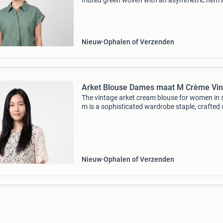
muted green woven with an asymmetric hem 
tie detail at the side. The garment is labelled m
28) and shown in as new condition — a struct
Nieuw
Ophalen of Verzenden
Arket Blouse Dames maat M Crème Vin
The vintage arket cream blouse for women in 
m is a sophisticated wardrobe staple, crafted 
a delicate lace design. This pre-owned piece
distinguishes itself with its refined elegance, p
Nieuw
Ophalen of Verzenden