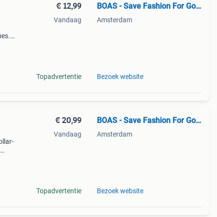
€ 12,99
BOAS - Save Fashion For Good
e
Vandaag
Amsterdam
bes.
 print
axed
Topadvertentie
Bezoek website
€ 20,99
BOAS - Save Fashion For Good
Vandaag
Amsterdam
llar-
Topadvertentie
Bezoek website