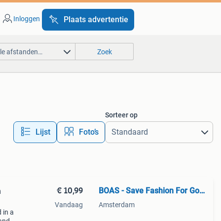
Inloggen
Plaats advertentie
lle afstanden…
Zoek
Sorteer op
Lijst
Foto’s
€ 10,99
BOAS - Save Fashion For Good
n
Vandaag
Amsterdam
 in a