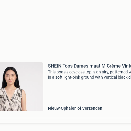
SHEIN Tops Dames maat M Crème Vint
This boas sleeveless top is an airy, patterned
in a soft light-pink ground with vertical black 
motifs. It is presented in as new condition and
labeled m (eu m); the cut is a relaxed, regular
Nieuw
Ophalen of Verzenden