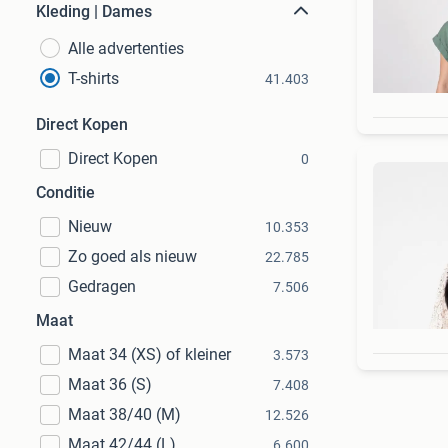
Kleding | Dames
Alle advertenties
T-shirts
41.403
Direct Kopen
Direct Kopen
0
Conditie
Nieuw
10.353
Zo goed als nieuw
22.785
Gedragen
7.506
Maat
Maat 34 (XS) of kleiner
3.573
Maat 36 (S)
7.408
Maat 38/40 (M)
12.526
Maat 42/44 (L)
6.600