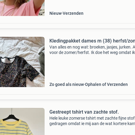
loss
Nieuw
Verzenden
Kledingpakket dames m (38) herfst/zo
Van alles en nog wat: broeken, jasjes, jurken. A
voor de zomer/herfst. Ik doe het weg omdat ik
helaas geen maat m (38) meer heb, sinds mijn
zwangerschappen.
Zo goed als nieuw
Ophalen of Verzenden
Gestreept tshirt van zachte stof.
Hele leuke zomerse tshirt met zachte fijne stof
gedragen omdat ie mij aan de wat kortere kant
helaas. Maat m! Kan eventueel ook via vinted
gekocht worden.