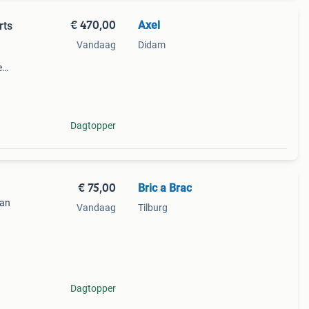
€ 470,00
Axel
rts
Vandaag
Didam
e
aten
el
Dagtopper
€ 75,00
Bric a Brac
van
Vandaag
Tilburg
t
Dagtopper