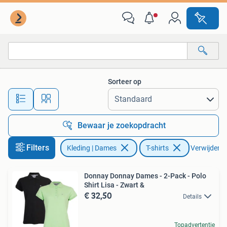
T-shirts
Sorteer op
Alle afstanden…
Bewaar je zoekopdracht
Filters
Kleding | Dames
T-shirts
Verwijder fi
Donnay Donnay Dames - 2-Pack - Polo
Shirt Lisa - Zwart &
€ 32,50
Details
Topadvertentie