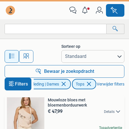
Tops
Sorteer op
Alle afstanden…
Bewaar je zoekopdracht
Filters
Kleding | Dames
Tops
Verwijder filters
Mouwloze bloes met
bloemenborduurwerk
€ 47,99
Details
Topadvertentie