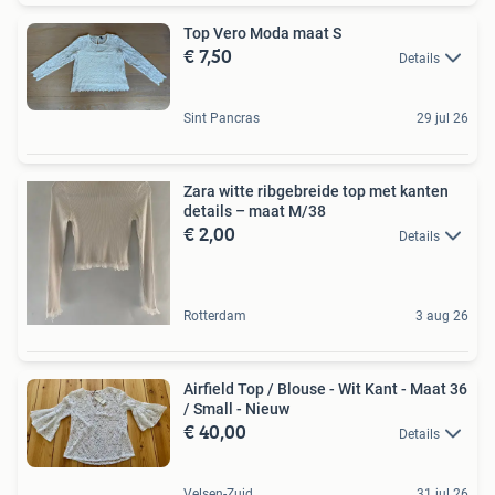
Top Vero Moda maat S
€ 7,50
Details
Sint Pancras
29 jul 26
Zara witte ribgebreide top met kanten
details – maat M/38
€ 2,00
Details
Rotterdam
3 aug 26
Airfield Top / Blouse - Wit Kant - Maat 36
/ Small - Nieuw
€ 40,00
Details
Velsen-Zuid
31 jul 26