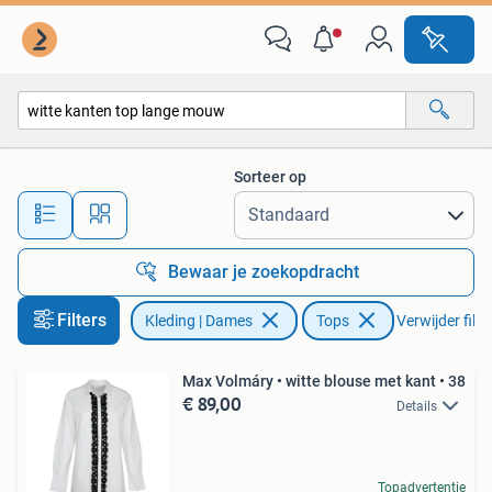
Tops
Sorteer op
Alle afstanden…
Bewaar je zoekopdracht
Filters
Kleding | Dames
Tops
Verwijder filte
Max Volmáry • witte blouse met kant • 38
€ 89,00
Details
Topadvertentie