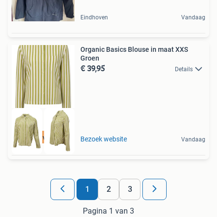
Eindhoven
Vandaag
Organic Basics Blouse in maat XXS
Groen
€ 39,95
Details
Tot 75% voordeel
Bezoek website
Vandaag
1
2
3
Pagina 1 van 3