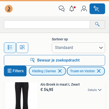
Truien en Vesten
Sorteer op
Alle afstanden…
Bewaar je zoekopdracht
Filters
Kleding | Dames
Truien en Vesten
Ve
Alo Broek in maat L Zwart
€ 54,95
Details