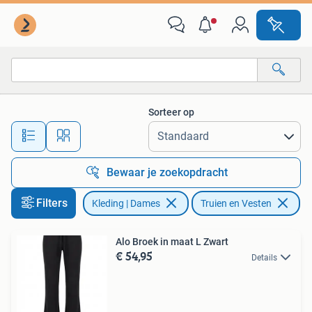
Truien en Vesten
Sorteer op
Alle afstanden…
Bewaar je zoekopdracht
Filters
Kleding | Dames
Truien en Vesten
Ve
Alo Broek in maat L Zwart
€ 54,95
Details