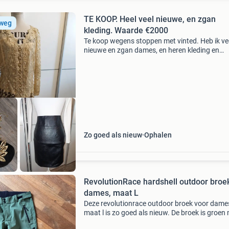
TE KOOP. Heel veel nieuwe, en zgan
 weg
kleding. Waarde €2000
Te koop wegens stoppen met vinted. Heb ik ve
nieuwe en zgan dames, en heren kleding en
schoenen te koop. Maten vanaf 34 tot 52 tota
ongeveer 195 stuks kleding topjes, blouses, t s
leren jas,
Zo goed als nieuw
Ophalen
RevolutionRace hardshell outdoor broe
dames, maat L
Deze revolutionrace outdoor broek voor dames
maat l is zo goed als nieuw. De broek is groen
zwarte accenten en heeft handige zakken met