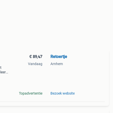
€ 89,47
Retoertje
Vandaag
Arnhem
t
oleerd
m fit
 bew
Topadvertentie
Bezoek website