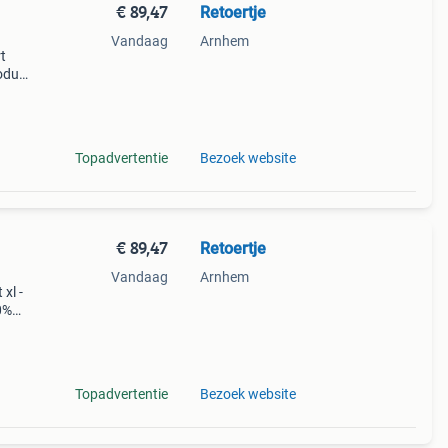
€ 89,47
Retoertje
Vandaag
Arnhem
t
roduct
retch,
: v
Topadvertentie
Bezoek website
€ 89,47
Retoertje
Vandaag
Arnhem
xl -
0%
aal:
end)
Topadvertentie
Bezoek website