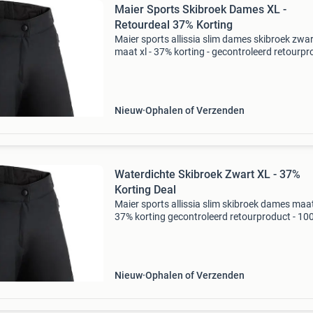
Maier Sports Skibroek Dames XL -
Retourdeal 37% Korting
Maier sports allissia slim dames skibroek zwar
maat xl - 37% korting - gecontroleerd retourp
maat: xl (slim fit pasvorm) materiaal: 4-way st
mtex 10.000 (Water- en winddicht) kenmerken
Nieuw
Ophalen of Verzenden
Waterdichte Skibroek Zwart XL - 37%
Korting Deal
Maier sports allissia slim skibroek dames maat 
37% korting gecontroleerd retourproduct - 10
functioneel. Maat: xl (slim fit pasvorm) materi
mtex 10.000 (Waterdicht, winddicht en adem
is
Nieuw
Ophalen of Verzenden