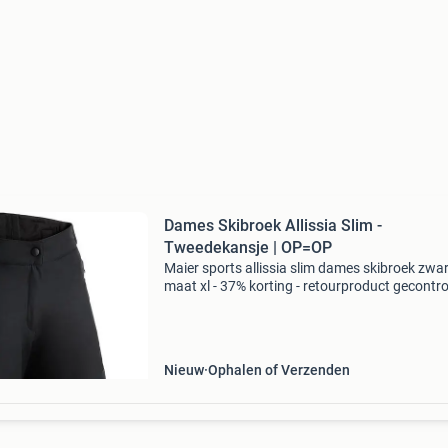
Dames Skibroek Allissia Slim -
Tweedekansje | OP=OP
Maier sports allissia slim dames skibroek zwar
maat xl - 37% korting - retourproduct gecontr
retourproduct - 100% functioneel. Maat: xl (sli
pasvorm) materiaal: 4-way stretch (optimale
Nieuw
Ophalen of Verzenden