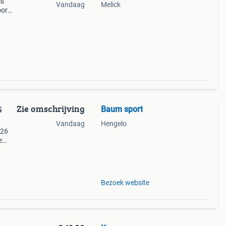
is
Vandaag
Melick
oor
eren.
Zie omschrijving
Baum sport
G
Vandaag
Hengelo
/26
e
ek
Bezoek website