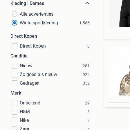
Kleding | Dames
Alle advertenties
Wintersportkleding
1.586
Direct Kopen
Direct Kopen
0
Conditie
Nieuw
281
Zo goed als nieuw
922
Gedragen
352
Merk
Onbekend
29
H&M
5
Nike
2
Zara
4