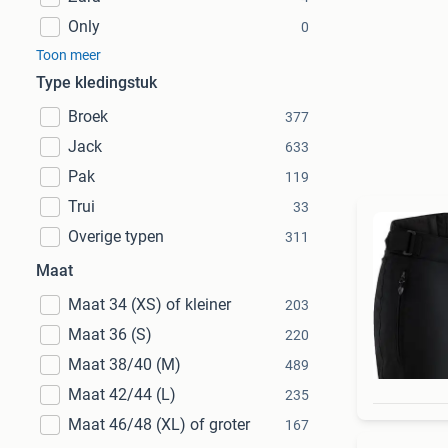
Only
0
Toon meer
Type kledingstuk
Broek
377
Jack
633
Pak
119
Trui
33
Overige typen
311
Maat
Maat 34 (XS) of kleiner
203
Maat 36 (S)
220
Maat 38/40 (M)
489
Maat 42/44 (L)
235
Maat 46/48 (XL) of groter
167