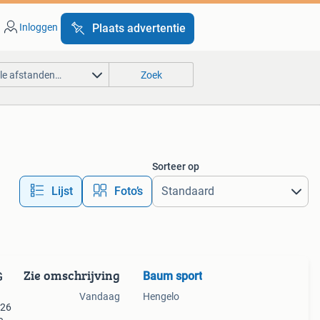
Inloggen
Plaats advertentie
lle afstanden…
Zoek
Sorteer op
Lijst
Foto’s
Zie omschrijving
Baum sport
G
Vandaag
Hengelo
/26