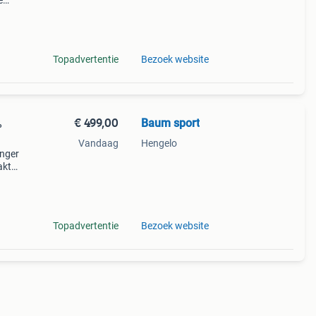
e
ek
Topadvertentie
Bezoek website
€ 499,00
Baum sport
%
Vandaag
Hengelo
anger
akt
 look
k
Topadvertentie
Bezoek website