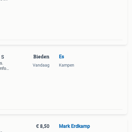
staat.
Bieden
Es
 S
s.
Vandaag
Kampen
omfort
 staat
w.
€ 8,50
Mark Erdkamp