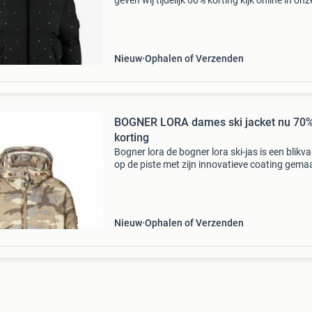
geven wij tijdelijk 60% korting kijk online in onz
webshop naar je favoriete jack, pully of skibro
baum sport smutsstraat 12 7551hm hengelo
Nieuw
Ophalen of Verzenden
BOGNER LORA dames ski jacket nu 70
korting
Bogner lora de bogner lora ski-jas is een blikv
op de piste met zijn innovatieve coating gema
van harsachtige vezels. De sterk reflecterende
met camouflagedesign zorgt voor een stedelij
Nieuw
Ophalen of Verzenden