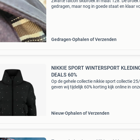
Zwarte falcon skibroek in maat 128. De broek 
gedragen, maar nog in goede staat en klaar v
een nieuwe ronde op de piste. Ideaal voor kind
Gedragen
Ophalen of Verzenden
NIKKIE SPORT WINTERSPORT KLEDIN
DEALS 60%
Op de gehele collectie nikkie sport collectie 25
geven wij tijdelijk 60% korting kijk online in onz
webshop naar je favoriete jack, pully of skibro
baum sport smutsstraat 12 7551hm hengelo
Nieuw
Ophalen of Verzenden