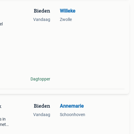
Bieden
Willeke
Vandaag
Zwolle
el
al
hirts,
Dagtopper
Bieden
Annemarie
k
Vandaag
Schoonhoven
 in
 met