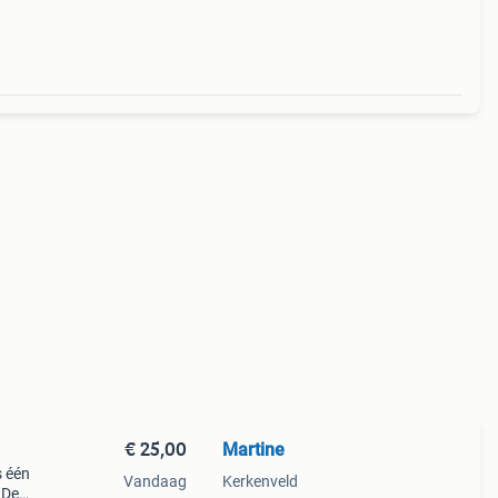
€ 25,00
Martine
s één
Vandaag
Kerkenveld
 De