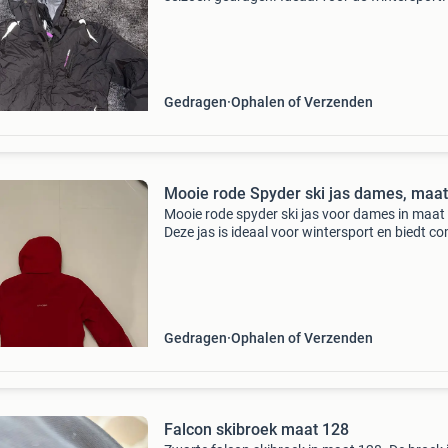
jas is zwart met paarse accenten en in goede 
Gedragen
Ophalen of Verzenden
Mooie rode Spyder ski jas dames, maat
Mooie rode spyder ski jas voor dames in maat 
Deze jas is ideaal voor wintersport en biedt c
en bescherming op de piste. De jas is in goede
en klaar voor een nieuw avontuur in de sneeu
Gedragen
Ophalen of Verzenden
Falcon skibroek maat 128