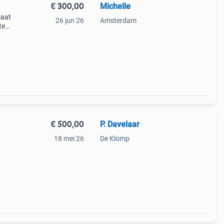
€ 300,00
Michelle
maat
26 jun 26
Amsterdam
te
fect
Vo
€ 500,00
P. Davelaar
18 mei 26
De Klomp