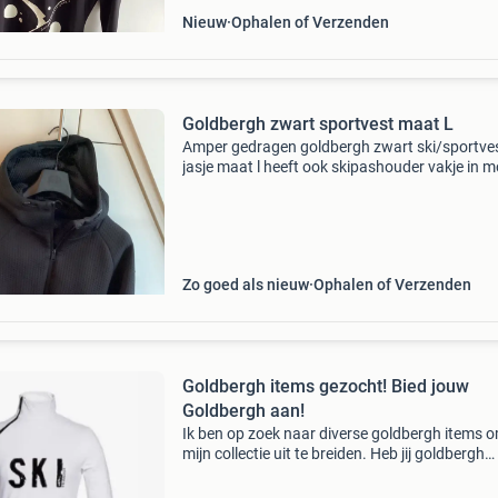
Nieuw
Ophalen of Verzenden
Goldbergh zwart sportvest maat L
Amper gedragen goldbergh zwart ski/sportve
jasje maat l heeft ook skipashouder vakje in 
geen onzinnige biedingen verzendkosten zijn 
de koper #goldbergh# #sportalm#
Zo goed als nieuw
Ophalen of Verzenden
Goldbergh items gezocht! Bied jouw
Goldbergh aan!
Ik ben op zoek naar diverse goldbergh items 
mijn collectie uit te breiden. Heb jij goldbergh
kleding, accessoires of andere items die je wilt
verkopen? Stuur me dan een bericht met