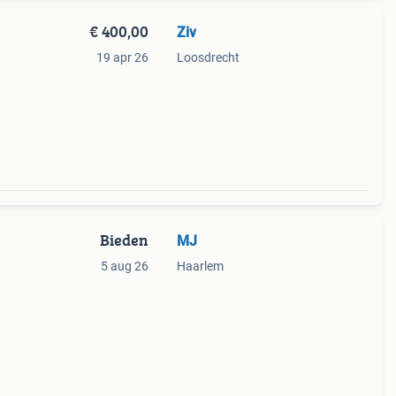
€ 400,00
Ziv
19 apr 26
Loosdrecht
Bieden
MJ
5 aug 26
Haarlem