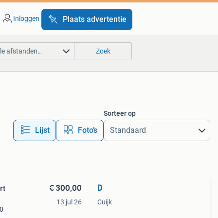
Inloggen
Plaats advertentie
lle afstanden…
Zoek
Sorteer op
Lijst
Foto’s
€ 300,00
D
rt
13 jul 26
Cuijk
40