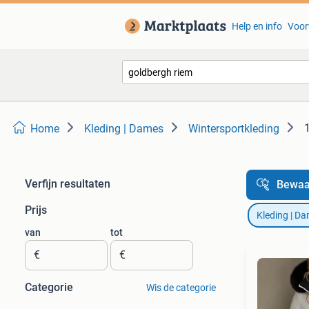
Help en info
Voor
Home
Kleding | Dames
Wintersportkleding
Verfijn resultaten
Bewaa
Prijs
Kleding | D
van
tot
€
€
Categorie
Wis de categorie