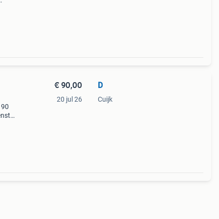
€ 90,00
D
20 jul 26
Cuijk
 90
enst