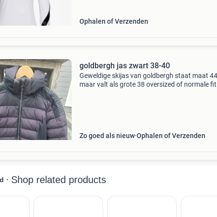
foto&#39;s e
Ophalen of Verzenden
goldbergh jas zwart 38-40
Geweldige skijas van goldbergh staat maat 44
maar valt als grote 38 oversized of normale fit
Zwart met leuke details 1 week gedragen, te kl
voor mij helaas
Zo goed als nieuw
Ophalen of Verzenden