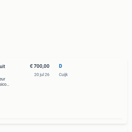
€ 700,00
D
uit
20 jul 26
Cuijk
eur
sico