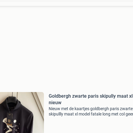
Goldbergh zwarte paris skipully maat xl
nieuw
Nieuw met de kaartjes goldbergh paris zwarte
skipullly maat xl model fatale long met col geen
verzendkosten zijn voor de koper #goldbergh
#sportalm#