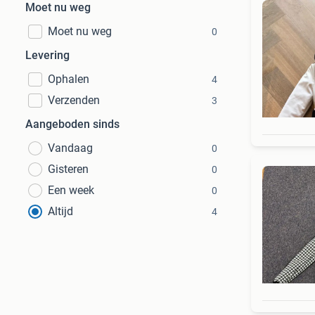
Moet nu weg
Moet nu weg
0
Levering
Ophalen
4
Verzenden
3
Aangeboden sinds
Vandaag
0
Gisteren
0
Een week
0
Altijd
4