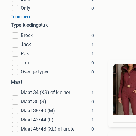
Only
0
Toon meer
Type kledingstuk
Broek
0
Jack
1
Pak
1
Trui
0
Overige typen
0
Maat
Maat 34 (XS) of kleiner
1
Maat 36 (S)
0
Maat 38/40 (M)
1
Maat 42/44 (L)
1
Maat 46/48 (XL) of groter
0