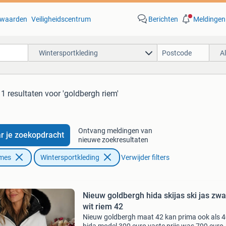
waarden
Veiligheidscentrum
Berichten
Meldingen
Wintersportkleding
A
11 resultaten
voor 'goldbergh riem'
Ontvang meldingen van
r je zoekopdracht
nieuwe zoekresultaten
ames
Wintersportkleding
Verwijder filters
Nieuw goldbergh hida skijas ski jas zwa
wit riem 42
Nieuw goldbergh maat 42 kan prima ook als 