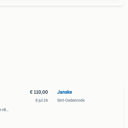
€ 110,00
Janske
8 jul 26
Sint-Oedenrode
 rits
#