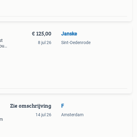
€ 125,00
Janske
st
8 jul 26
Sint-Oedenrode
mouw
voor
Zie omschrijving
F
14 jul 26
Amsterdam
om