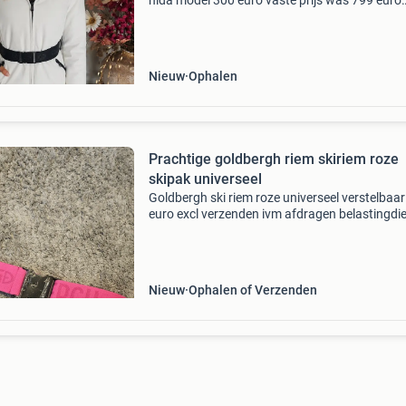
hida model 300 euro vaste prijs was 799 euro
verzenden eigen risico ophalen voorkeur
Nieuw
Ophalen
Prachtige goldbergh riem skiriem roze
skipak universeel
Goldbergh ski riem roze universeel verstelbaar
euro excl verzenden ivm afdragen belastingdi
nu 90 inc verzenden bij betaling via tikkie of
overmaken zie mijn recensies 🪷🏵
Nieuw
Ophalen of Verzenden