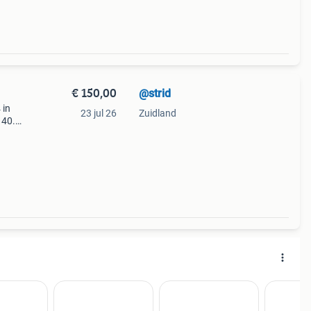
€ 150,00
@strid
 in
23 jul 26
Zuidland
 40.
ein