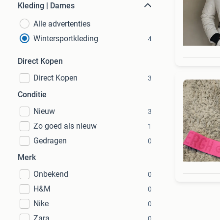
Kleding | Dames
Alle advertenties
Wintersportkleding
4
Direct Kopen
Direct Kopen
3
Conditie
Nieuw
3
Zo goed als nieuw
1
Gedragen
0
Merk
Onbekend
0
H&M
0
Nike
0
Zara
0