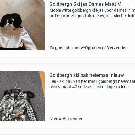
Goldbergh Ski jas Dames Maat M
Mooie witte goldbergh ski-jas voor dames in 
m. De jas is zo goed als nieuw, met slechts lich
gebruikssporen aan de mouwen (zie foto). Per
voor de wintersport of als stijlvolle winterjas. 
Zo goed als nieuw
Ophalen of Verzenden
Goldbergh ski pak helemaal nieuw
Leuk ski pak van het merk goldbergh helemaal
nieuw maat 40 serieuze bedieningen alleen
Nieuw
Verzenden