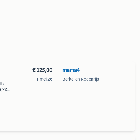
€ 125,00
mama4
1 mei 26
Berkel en Rodenrijs
ils –
( xxs
 cm.