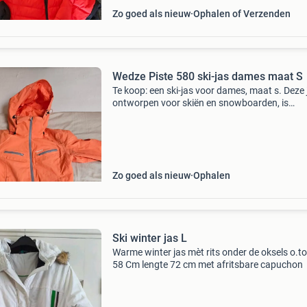
Zo goed als nieuw
Ophalen of Verzenden
Wedze Piste 580 ski-jas dames maat S
Te koop: een ski-jas voor dames, maat s. Deze j
ontworpen voor skiën en snowboarden, is
waterdicht (8000 mm) en heeft getapete nade
jas is ademend en heeft ventilatieopeningen v
optimaal
Zo goed als nieuw
Ophalen
Ski winter jas L
Warme winter jas mèt rits onder de oksels o.to
58 Cm lengte 72 cm met afritsbare capuchon