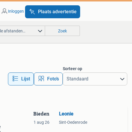
Inloggen
Plaats advertentie
lle afstanden…
Zoek
Sorteer op
Lijst
Foto’s
Bieden
Leonie
1 aug 26
Sint-Oedenrode
e