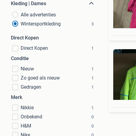
Kleding | Dames
Alle advertenties
Wintersportkleding
3
Direct Kopen
Direct Kopen
1
Conditie
Nieuw
1
Zo goed als nieuw
1
Gedragen
1
Merk
Nikkie
1
Onbekend
0
H&M
0
Nike
0