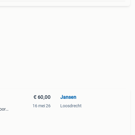
€ 60,00
Jansen
16 mei 26
Loosdrecht
voor
r 1