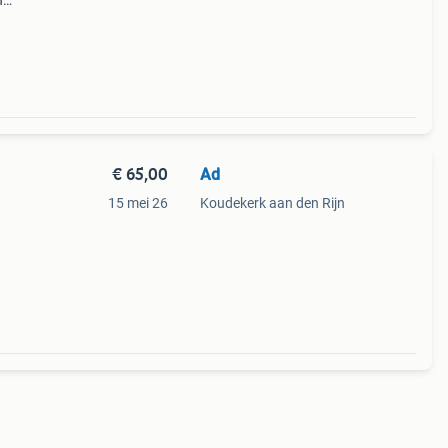
n
t
€ 65,00
Ad
15 mei 26
Koudekerk aan den Rijn