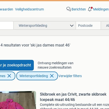
waarden
Veiligheidscentrum
Berichten
Meldingen
Wintersportkleding
A
14 resultaten
voor 'ski jas dames maat 46'
Ontvang meldingen van
r je zoekopdracht
nieuwe zoekresultaten
ames
Wintersportkleding
Verwijder filters
Skibroek en jas Crivit, zwarte skibroek
Icepeak maat 44/46
Complete ski-uitrusting bestaande uit een roz