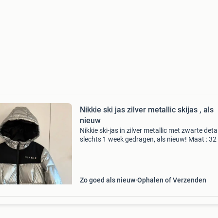
Nikkie ski jas zilver metallic skijas , als
nieuw
Nikkie ski-jas in zilver metallic met zwarte deta
slechts 1 week gedragen, als nieuw! Maat : 32 
) afmetingen : oksel tot oksel 46 cm, lengte 63
✔ Sneeuwvanger & windvanger in de tai
Zo goed als nieuw
Ophalen of Verzenden