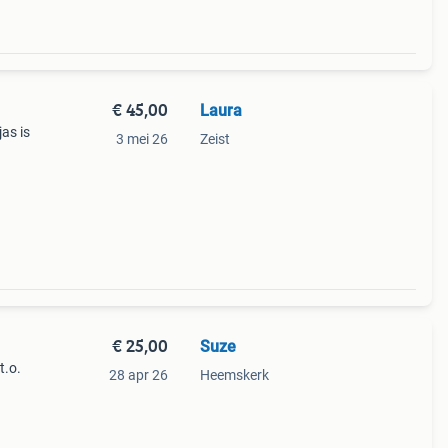
€ 45,00
Laura
as is
3 mei 26
Zeist
n. De
oor
€ 25,00
Suze
t.o.
28 apr 26
Heemskerk