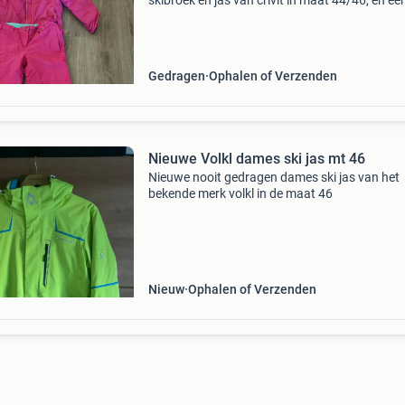
skibroek en jas van crivit in maat 44/46, en ee
zwarte skibroek van icepeak, eveneens in maa
44/46. Ideaal voor de wintersport.
Gedragen
Ophalen of Verzenden
Nieuwe Volkl dames ski jas mt 46
Nieuwe nooit gedragen dames ski jas van het
bekende merk volkl in de maat 46
Nieuw
Ophalen of Verzenden