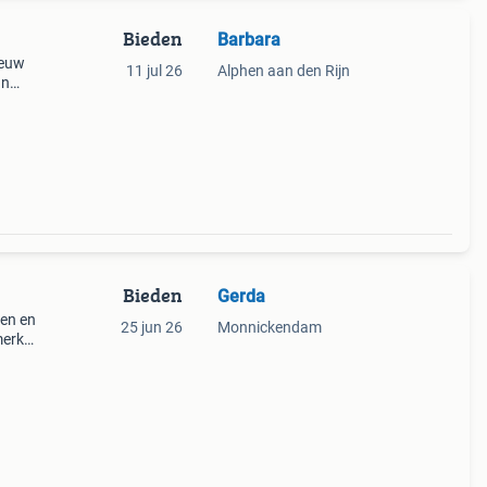
Bieden
Barbara
ieuw
11 jul 26
Alphen aan den Rijn
an
e e
Bieden
Gerda
gen en
25 jun 26
Monnickendam
merk