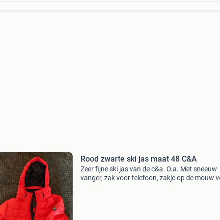
Rood zwarte ski jas maat 48 C&A
Zeer fijne ski jas van de c&a. O.a. Met sneeuw
vanger, zak voor telefoon, zakje op de mouw 
skipas. Nieuwprijs was €99,99. Gedragen voo
seizoen (6 ski dagen).