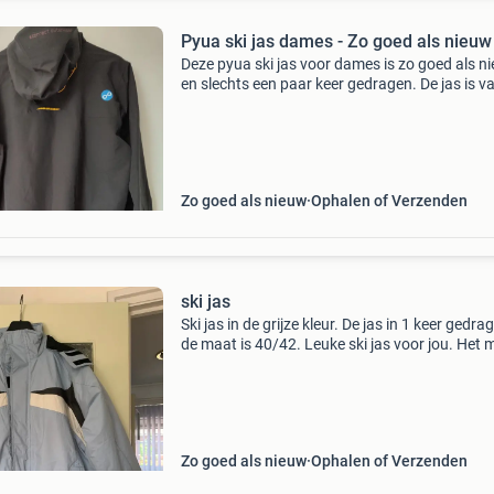
Pyua ski jas dames - Zo goed als nieuw
Deze pyua ski jas voor dames is zo goed als n
en slechts een paar keer gedragen. De jas is v
hoge kwaliteit en perfect voor de wintersport.
Voorzien van &#39;climaloop&#39; technologi
Zo goed als nieuw
Ophalen of Verzenden
ski jas
Ski jas in de grijze kleur. De jas in 1 keer gedra
de maat is 40/42. Leuke ski jas voor jou. Het 
is trespass.
Zo goed als nieuw
Ophalen of Verzenden