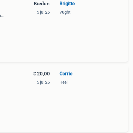
Bieden
Brigitte
5 jul 26
Vught
n
st
€ 20,00
Corrie
5 jul 26
Heel