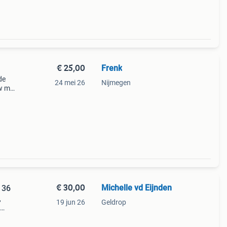
€ 25,00
Frenk
de
24 mei 26
Nijmegen
uw met
t of
€ 30,00
Michelle vd Eijnden
 36
,
19 jun 26
Geldrop
ijn