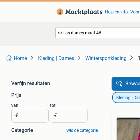
Help en info
Voor
Home
Kleding | Dames
Wintersportkleding
Verfijn resultaten
Bewaa
Prijs
Kleding | D
van
tot
€
€
Categorie
Wis de categorie