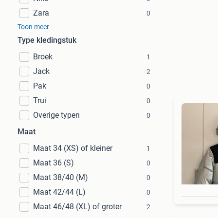
Zara
0
Toon meer
Type kledingstuk
Broek
1
Jack
2
Pak
0
Trui
0
Overige typen
0
Maat
Maat 34 (XS) of kleiner
1
Maat 36 (S)
0
Maat 38/40 (M)
0
Maat 42/44 (L)
0
Maat 46/48 (XL) of groter
2