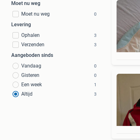
Moet nu weg
Moet nu weg
0
Levering
Ophalen
3
Verzenden
3
Aangeboden sinds
Vandaag
0
Gisteren
0
Een week
1
Altijd
3