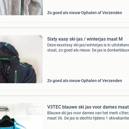
Zo goed als nieuw
Ophalen of Verzenden
Sixty easy ski-jas / winterjas maat M
Deze exxxtasy ski-jas/winterjas is in uitsteken
staat, zo goed als nieuw. De jas is donkerbla
opvallende groene accenten en heeft een
afneembare capuchon. Ideaal voor winterspor
koude wint
Zo goed als nieuw
Ophalen of Verzenden
V3TEC blauwe ski jas voor dames maat
Blauwe ski jas voor dames van het merk v3tec
maat 36. De jas is slechts tijdens 1 skivakantie
gedragen, dus nog in perfecte staat. Zie ook m
overige advertenties voor meer kleding en