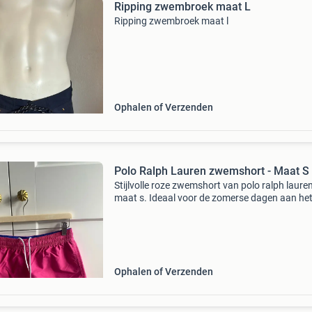
Ripping zwembroek maat L
Ripping zwembroek maat l
Ophalen of Verzenden
Polo Ralph Lauren zwemshort - Maat S
Stijlvolle roze zwemshort van polo ralph lauren
maat s. Ideaal voor de zomerse dagen aan he
strand of zwembad. De zwemshort is voorzie
het kenmerkende polo ralph lauren logo en hee
een comf
Ophalen of Verzenden