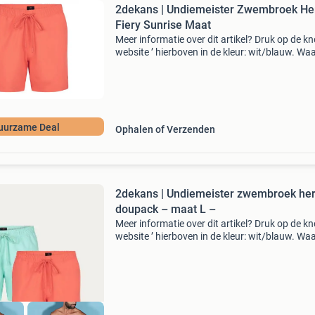
2dekans | Undiemeister Zwembroek He
Fiery Sunrise Maat
Meer informatie over dit artikel? Druk op de kno
website ’ hierboven in de kleur: wit/blauw. W
bestellen bij 2dekansje.com? Voor 16:00 beste
morgen in huis binnen nederland. 1 Jaar garan
uurzame Deal
Ophalen of Verzenden
2dekans | Undiemeister zwembroek he
doupack – maat L –
Meer informatie over dit artikel? Druk op de kno
website ’ hierboven in de kleur: wit/blauw. W
bestellen bij 2dekansje.com? Voor 16:00 beste
morgen in huis binnen nederland. 1 Jaar garan