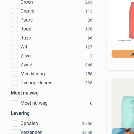
Groen
263
Oranje
113
Paars
26
Rood
178
Roze
96
Wit
127
D
Zilver
2
Zwart
946
Meerkleurig
256
Overige kleuren
328
Moet nu weg
Moet nu weg
0
Levering
Ophalen
3.706
Verzenden
4.048