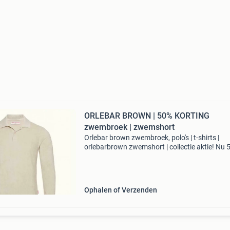
ORLEBAR BROWN | 50% KORTING
zwembroek | zwemshort
Orlebar brown zwembroek, polo's | t-shirts |
orlebarbrown zwemshort | collectie aktie! Nu
op de gehele collectie van orlebar brown '23 
collectie '25 orlebar brown zwembroek, pol
Ophalen of Verzenden