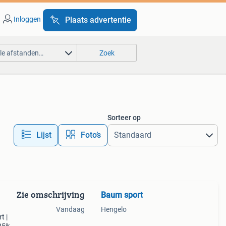
Inloggen
Plaats advertentie
lle afstanden…
Zoek
Sorteer op
Lijst
Foto’s
Zie omschrijving
Baum sport
Vandaag
Hengelo
t |