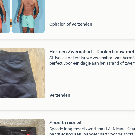
uurzame Deal
Ophalen of Verzenden
Hermès Zwemshort - Donkerblauw met
Stijlvolle donkerblauwe zwemshort van hermè
perfect voor een dagje aan het strand of zwe
De short is voorzien van het kenmerkende her
logo en een knoop met &#39;hermès paris&#39
Verzenden
Speedo nieuw!
Speedo lang model zwart maat 4. Nieuw! Kaar
hangt er nog aan. Aangeschaft voor de sport