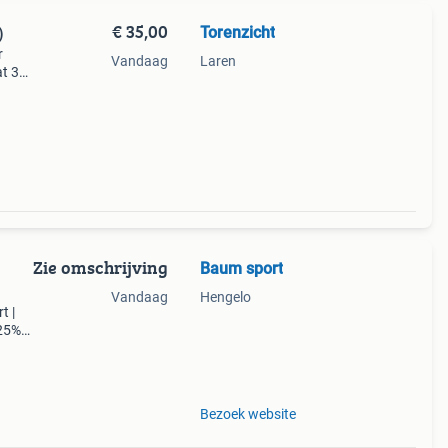
€ 35,00
Torenzicht
)
r
Vandaag
Laren
at 30
oede
baar.
Zie omschrijving
Baum sport
Vandaag
Hengelo
t |
 25%
roek
e 2
Bezoek website