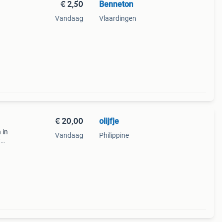
€ 2,50
Benneton
Vandaag
Vlaardingen
€ 20,00
olijfje
 in
Vandaag
Philippine
t
n van
ft