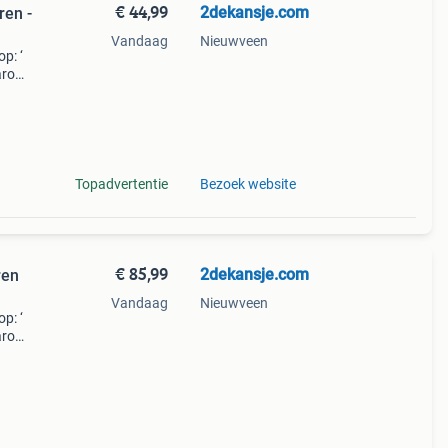
€ 44,99
2dekansje.com
ren -
Vandaag
Nieuwveen
p: ‘
aarom
ld,
ti
Topadvertentie
Bezoek website
€ 85,99
2dekansje.com
ren
Vandaag
Nieuwveen
p: ‘
aarom
ld,
ti