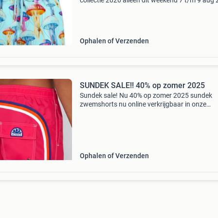
collectie 2026 alleen dit weekend 7 t/m 9 aug
korting op gehele collectie vilebrequin zwemb
voor heren en kids in diverse frisse prints uit d
Ophalen of Verzenden
SUNDEK SALE!! 40% op zomer 2025
Sundek sale! Nu 40% op zomer 2025 sundek
zwemshorts nu online verkrijgbaar in onze
webshop het merk sundek is ontstaan in 1940
california en is inmiddels in de surf scène en is
vanaf dan al een gro
Ophalen of Verzenden