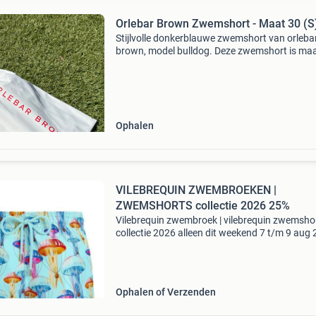
Orlebar Brown Zwemshort - Maat 30 (S
Stijlvolle donkerblauwe zwemshort van orleba
brown, model bulldog. Deze zwemshort is ma
(wat overeenkomt met een s) en verkeert in g
staat, al is er een licht zonnebrand vlekje zicht
(
Ophalen
VILEBREQUIN ZWEMBROEKEN |
ZWEMSHORTS collectie 2026 25%
Vilebrequin zwembroek | vilebrequin zwemshor
collectie 2026 alleen dit weekend 7 t/m 9 aug
korting op gehele collectie vilebrequin zwemb
voor heren en kids in diverse frisse prints uit d
Ophalen of Verzenden