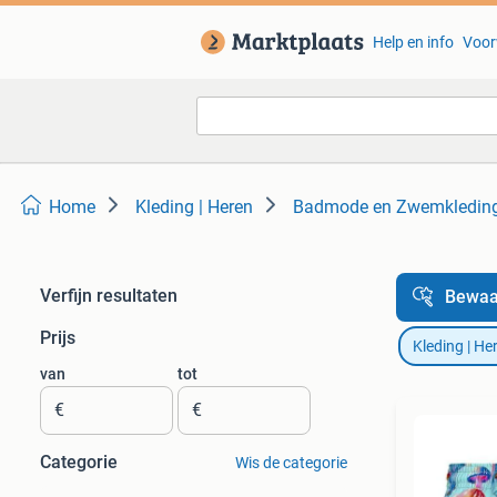
Help en info
Voor
Home
Kleding | Heren
Badmode en Zwemkledin
Verfijn resultaten
Bewaa
Prijs
Kleding | He
van
tot
€
€
Categorie
Wis de categorie