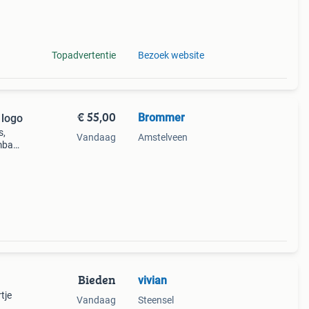
Topadvertentie
Bezoek website
€ 55,00
Brommer
 logo
s,
Vandaag
Amstelveen
mbad.
mès-
; ins
Bieden
vivian
tje
Vandaag
Steensel