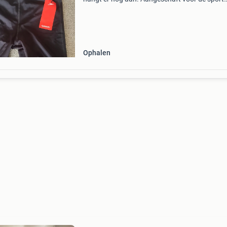
opleiding. Helaas nooit gebruikt vanwege
vroegtijdig stoppen van de opleiding. Nieuwpri
€39,50 bieden
Ophalen