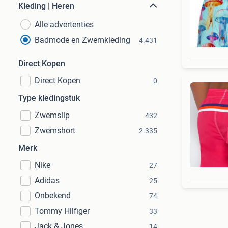
Kleding | Heren
Alle advertenties
Badmode en Zwemkleding
4.431
Direct Kopen
Direct Kopen
0
Type kledingstuk
Zwemslip
432
Zwemshort
2.335
Merk
Nike
27
Adidas
25
Onbekend
74
Tommy Hilfiger
33
Jack & Jones
14