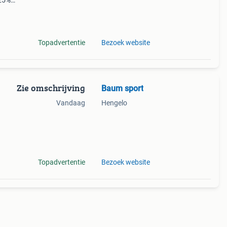
 25%
roek
e 2
Topadvertentie
Bezoek website
Zie omschrijving
Baum sport
Vandaag
Hengelo
 in
Topadvertentie
Bezoek website