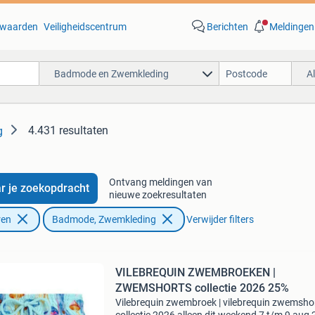
waarden
Veiligheidscentrum
Berichten
Meldingen
Badmode en Zwemkleding
A
4.431 resultaten
g
Ontvang meldingen van
r je zoekopdracht
nieuwe zoekresultaten
ren
Badmode, Zwemkleding
Verwijder filters
VILEBREQUIN ZWEMBROEKEN |
ZWEMSHORTS collectie 2026 25%
Vilebrequin zwembroek | vilebrequin zwemshor