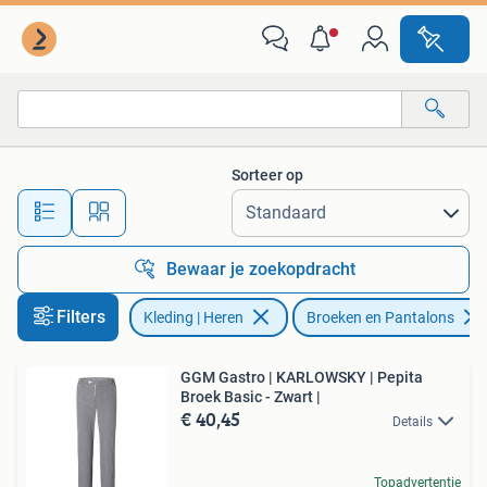
Broeken en Pantalons
Sorteer op
Alle afstanden…
Bewaar je zoekopdracht
Filters
Kleding | Heren
Broeken en Pantalons
GGM Gastro | KARLOWSKY | Pepita
Broek Basic - Zwart |
€ 40,45
Details
Topadvertentie