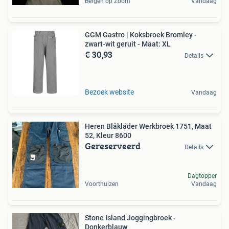
Bergen op Zoom
Vandaag
GGM Gastro | Koksbroek Bromley -
zwart-wit geruit - Maat: XL
€ 30,93
Details
Bezoek website
Vandaag
Heren Blåkläder Werkbroek 1751, Maat
52, Kleur 8600
Gereserveerd
Details
Dagtopper
Voorthuizen
Vandaag
Stone Island Joggingbroek -
Donkerblauw