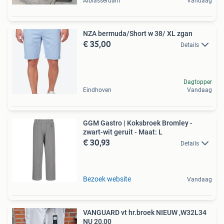
Alblasserdam
Vandaag
NZA bermuda/Short w 38/ XL zgan
€ 35,00
Details
Dagtopper
Eindhoven
Vandaag
GGM Gastro | Koksbroek Bromley -
zwart-wit geruit - Maat: L
€ 30,93
Details
Bezoek website
Vandaag
VANGUARD vt hr.broek NIEUW ,W32L34
NU 20,00