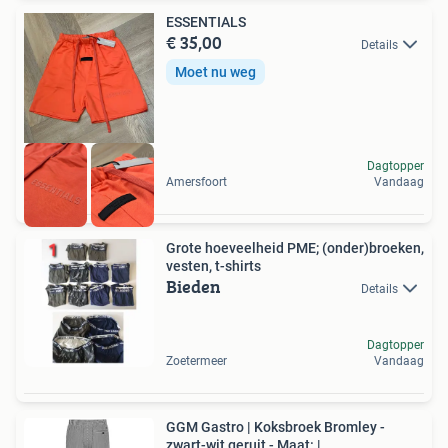
ESSENTIALS
€ 35,00
Details
Moet nu weg
Dagtopper
Amersfoort
Vandaag
Grote hoeveelheid PME; (onder)broeken,
vesten, t-shirts
Bieden
Details
Dagtopper
Zoetermeer
Vandaag
GGM Gastro | Koksbroek Bromley -
zwart-wit geruit - Maat: |