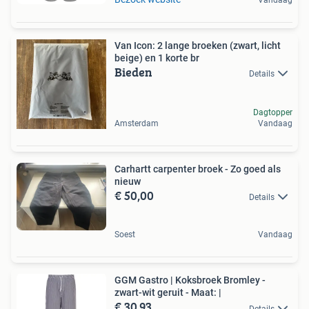
Vandaag
Van Icon: 2 lange broeken (zwart, licht
beige) en 1 korte br
Bieden
Details
Dagtopper
Amsterdam
Vandaag
Carhartt carpenter broek - Zo goed als
nieuw
€ 50,00
Details
Soest
Vandaag
GGM Gastro | Koksbroek Bromley -
zwart-wit geruit - Maat: |
€ 30,93
Details